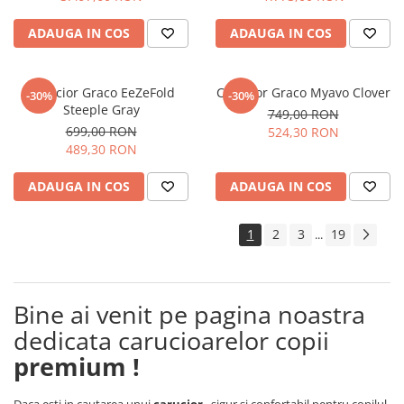
ADAUGA IN COS
ADAUGA IN COS
Carucior Graco EeZeFold
Carucior Graco Myavo Clover
-30%
-30%
Steeple Gray
749,00 RON
699,00 RON
524,30 RON
489,30 RON
ADAUGA IN COS
ADAUGA IN COS
1
2
3
19
...
Bine ai venit pe pagina noastra
dedicata carucioarelor copii
premium !