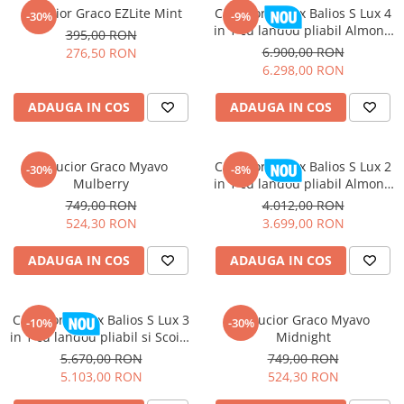
Carucior Graco EZLite Mint
Carucior Cybex Balios S Lux 4
-30%
-9%
in 1 cu landou pliabil Almond
395,00 RON
Beige 2026
6.900,00 RON
276,50 RON
6.298,00 RON
ADAUGA IN COS
ADAUGA IN COS
Carucior Graco Myavo
Carucior Cybex Balios S Lux 2
-30%
-8%
Mulberry
in 1 cu landou pliabil Almond
Beige 2026
749,00 RON
4.012,00 RON
524,30 RON
3.699,00 RON
ADAUGA IN COS
ADAUGA IN COS
Carucior Cybex Balios S Lux 3
Carucior Graco Myavo
-10%
-30%
in 1 cu landou pliabil si Scoica
Midnight
Auto Cloud G3 i-Size Plus
5.670,00 RON
749,00 RON
Almond Beige 2026
5.103,00 RON
524,30 RON