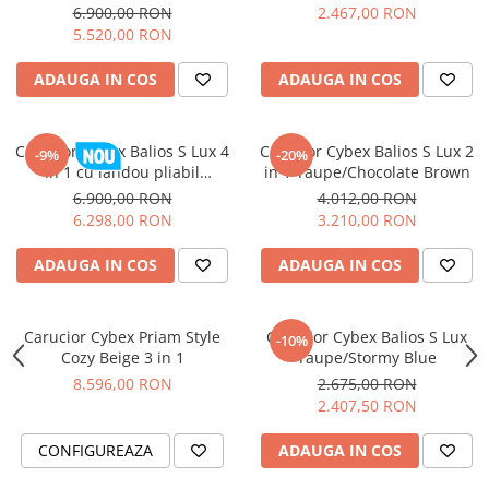
Blue
6.900,00 RON
2.467,00 RON
5.520,00 RON
ADAUGA IN COS
ADAUGA IN COS
Carucior Cybex Balios S Lux 4
Carucior Cybex Balios S Lux 2
-9%
-20%
in 1 cu landou pliabil
in 1 Taupe/Chocolate Brown
Chocolate Brown 2026
6.900,00 RON
4.012,00 RON
6.298,00 RON
3.210,00 RON
ADAUGA IN COS
ADAUGA IN COS
Carucior Cybex Priam Style
Carucior Cybex Balios S Lux
-10%
Cozy Beige 3 in 1
Taupe/Stormy Blue
8.596,00 RON
2.675,00 RON
2.407,50 RON
CONFIGUREAZA
ADAUGA IN COS