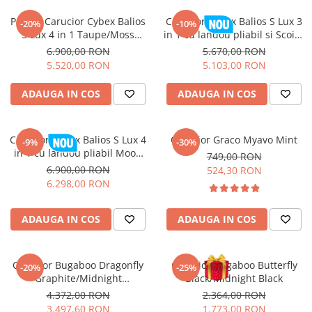
Pachet Carucior Cybex Balios
Carucior Cybex Balios S Lux 3
-20%
-10%
S Lux 4 in 1 Taupe/Moss
in 1 cu landou pliabil si Scoica
Green
Auto Cloud G3 Plus Chocolate
6.900,00 RON
5.670,00 RON
Brown 2026
5.520,00 RON
5.103,00 RON
ADAUGA IN COS
ADAUGA IN COS
Carucior Cybex Balios S Lux 4
Carucior Graco Myavo Mint
-9%
-30%
in 1 cu landou pliabil Moon
749,00 RON
Black 2026
6.900,00 RON
524,30 RON
6.298,00 RON
ADAUGA IN COS
ADAUGA IN COS
Carucior Bugaboo Dragonfly
Carucior Bugaboo Butterfly
-20%
-25%
Graphite/Midnight
Black/Midnight Black
Black/Skyline Blue
4.372,00 RON
2.364,00 RON
3.497,60 RON
1.773,00 RON