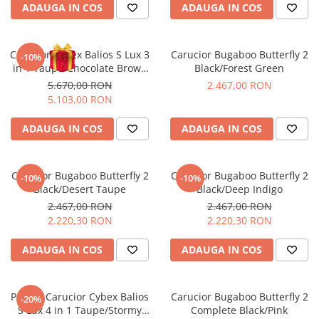
ADAUGA IN COS
ADAUGA IN COS
Carucior Cybex Balios S Lux 3
Carucior Bugaboo Butterfly 2
-10%
in 1 Taupe/Chocolate Brown
Black/Forest Green
cu Scoica Auto Cloud G i-Size
5.670,00 RON
2.467,00 RON
Plus reclinabila
5.103,00 RON
ADAUGA IN COS
ADAUGA IN COS
Carucior Bugaboo Butterfly 2
Carucior Bugaboo Butterfly 2
-10%
-10%
Black/Desert Taupe
Black/Deep Indigo
2.467,00 RON
2.467,00 RON
2.220,30 RON
2.220,30 RON
ADAUGA IN COS
ADAUGA IN COS
Pachet Carucior Cybex Balios
Carucior Bugaboo Butterfly 2
-20%
S Lux 4 in 1 Taupe/Stormy
Complete Black/Pink