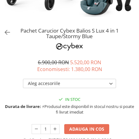
Jucarii de rol
Decoratiuni
Jucarii educative
Figurine jucarii mici
Jucarii electronice
Pachet Carucior Cybex Balios S Lux 4 in 1
Taupe/Stormy Blue
Jucarii interactive
Frumusete si Bijuterii
Jocuri de societate
6.900,00 RON
5.520,00 RON
Economisesti:
1.380,00
RON
Aleg accesoriile
IN STOC
Durata de livrare:
⚡Produsul este disponibil in stocul nostru si poate
fi livrat imediat
ADAUGA IN COS