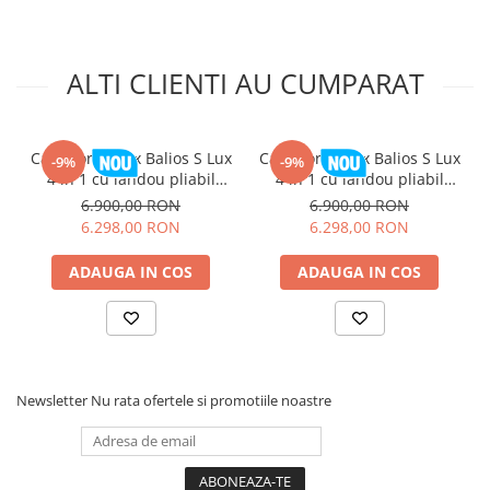
ALTI CLIENTI AU CUMPARAT
Suspensie avansata
Carucior Cybex Balios S Lux
Carucior Cybex Balios S Lux
-9%
-9%
Suspensia rotilor din fata se combina cu suspensia
4 in 1 cu landou pliabil
4 in 1 cu landou pliabil
revolutionara aflata pe cadrul din spate, pentru a oferi un
Almond Beige 2026
Chocolate Brown 2026
6.900,00 RON
6.900,00 RON
nou nivel de confort in timpul calatoriilor. Mobilitate pentru
6.298,00 RON
6.298,00 RON
dumneavoastra si somn neintrerupt pentru cel mic.
ADAUGA IN COS
ADAUGA IN COS
Newsletter
Nu rata ofertele si promotiile noastre