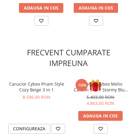
ADAUGA IN COS
ADAUGA IN COS
A
FRECVENT CUMPARATE
IMPREUNA
Pozitie ergonomica intinsa (full lie-flat)
Unitatea scaunului reversibila a caruciorului Balios S Lux are
Carucior Cybex Priam Style
Carucior Cybex Melio
-10%
ultimul cuvant in ceea ce priveste confortul si luxul si este
Cozy Beige 3 in 1
Carbon 3 in 1 Stormy Blue
complet reglabila intr-o pozitie ergonomica intinsa pentru
cu Scoica Auto Cloud G3
8.596,00 RON
5.403,00 RON
utilizare inca de la nastere.
Plus
4.863,00 RON
ADAUGA IN COS
CONFIGUREAZA