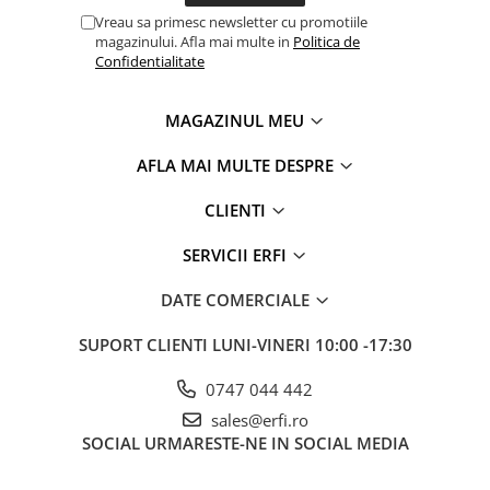
Vreau sa primesc newsletter cu promotiile
magazinului. Afla mai multe in
Politica de
Centuri reglabile cu o singura tragere
Confidentialitate
Asigurati-va copilul in cateva secunde. O singura mana este
tot ce ai nevoie pentru a potrivi centurile in pozitia perfecta.
Aceasta noua caracteristica a carucioarelor Cybex Balios S
MAGAZINUL MEU
Lux elimina necesitatea de a potrivi centurile individual,
economisind timp. Cu o singura tragere a curelei de la baza
AFLA MAI MULTE DESPRE
scaunului, gasiti rapid potrivirea perfecta pentru confortul si
siguranta copilului dumneavoastra.
CLIENTI
SERVICII ERFI
DATE COMERCIALE
SUPORT CLIENTI
LUNI-VINERI 10:00 -17:30
0747 044 442
sales@erfi.ro
SOCIAL
URMARESTE-NE IN SOCIAL MEDIA
Capotina XXL cu insert din plasa