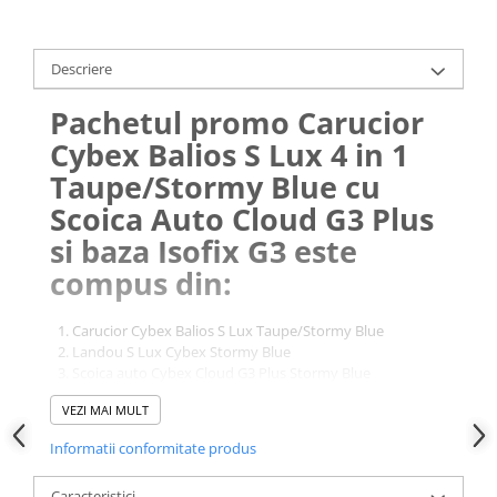
Descriere
Pachetul promo Carucior
Cybex Balios S Lux 4 in 1
Taupe/Stormy Blue cu
Scoica Auto Cloud G3 Plus
si baza Isofix G3 este
compus din:
Carucior Cybex Balios S Lux Taupe/Stormy Blue
Landou S Lux Cybex Stormy Blue
Scoica auto Cybex Cloud G3 Plus Stormy Blue
Baza Isofix G3
VEZI MAI MULT
Adaptori scaun auto Cybex carucior Balios S Lux
Informatii conformitate produs
1. Carucior Cybex Balios S
Lux Taupe/Stormy Blue
Caracteristici