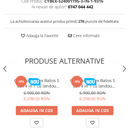
Cod Produs:
CYBEX-524001195-3-IN-1-9316
Ai nevoie de ajutor?
0747 044 442
La achizitionarea acestui produs primiti
276
puncte de fidelitate
Adauga la Favorite
Cere informatii
PRODUSE ALTERNATIVE
Carucior Cybex Balios S
Carucior Cybex Balios S
C
-9%
-9%
Lux 4 in 1 cu landou
Lux 4 in 1 cu landou
pliabil Almond Beige
pliabil Chocolate Brown
p
6.900,00 RON
6.900,00 RON
2026
2026
6.298,00 RON
6.298,00 RON
ADAUGA IN COS
ADAUGA IN COS