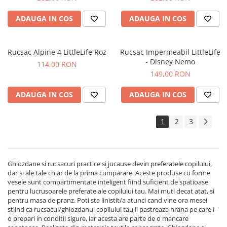
ADAUGA IN COS
ADAUGA IN COS
Rucsac Alpine 4 LittleLife Roz
Rucsac Impermeabil LittleLife
- Disney Nemo
114,00 RON
149,00 RON
ADAUGA IN COS
ADAUGA IN COS
1
2
3
Ghiozdane si rucsacuri practice si jucause devin preferatele copilului,
dar si ale tale chiar de la prima cumparare. Aceste produse cu forme
vesele sunt compartimentate inteligent fiind suficient de spatioase
pentru lucrusoarele preferate ale copilului tau. Mai mutl decat atat, si
pentru masa de pranz. Poti sta linistit/a atunci cand vine ora mesei
stiind ca rucsacul/ghiozdanul copilului tau ii pastreaza hrana pe care i-
o prepari in conditii sigure, iar acesta are parte de o mancare