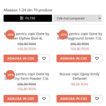
Jucarii de rol
Decoratiuni
Jucarii educative
Afiseaza:
1-
24
din
70
produse
Figurine jucarii mici
FILTRE
Jucarii electronice
Jucarii interactive
Rucsac pentru copii Done by
Rucsac pentru copii Done by
-20%
-20%
Frumusete si Bijuterii
Deer Elphee Blue 4L
Deer Playground Green 7,5L
180,00 RON
206,00 RON
Jocuri de societate
144,00 RON
164,80 RON
ADAUGA IN COS
ADAUGA IN COS
Rucsac pentru copii Done by
Rucsac copii Qplay Kindy
-20%
Deer Tiny Farm Powder 7,5L
Elefantel
206,00 RON
89,00 RON
164,80 RON
ADAUGA IN COS
ADAUGA IN COS