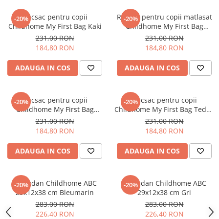
Rucsac pentru copii
Rucsac pentru copii matlasat
-20%
-20%
Childhome My First Bag Kaki
Childhome My First Bag
Negru
231,00 RON
231,00 RON
184,80 RON
184,80 RON
ADAUGA IN COS
ADAUGA IN COS
Rucsac pentru copii
Rucsac pentru copii
-20%
-20%
Childhome My First Bag
Childhome My First Bag Teddy
Visiniu
Ecru
231,00 RON
231,00 RON
184,80 RON
184,80 RON
ADAUGA IN COS
ADAUGA IN COS
Ghiozdan Childhome ABC
Ghiozdan Childhome ABC
-20%
-20%
29x12x38 cm Bleumarin
29x12x38 cm Gri
283,00 RON
283,00 RON
226,40 RON
226,40 RON