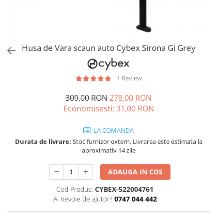
Jucarii de rol
Decoratiuni
Jucarii educative
Figurine jucarii mici
Jucarii electronice
Husa de Vara scaun auto Cybex Sirona Gi Grey
Jucarii interactive
Frumusete si Bijuterii
1 Review
Jocuri de societate
309,00 RON
278,00 RON
Economisesti:
31,00
RON
LA COMANDA
Durata de livrare:
Stoc furnizor extern. Livrarea este estimata la
aproximativ 14 zile
ADAUGA IN COS
Cod Produs:
CYBEX-522004761
Ai nevoie de ajutor?
0747 044 442