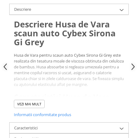
Descriere
Descriere Husa de Vara
scaun auto Cybex Sirona
Gi Grey
Husa de Vara pentru scaun auto Cybex Sirona Gi Grey este
realizata din tesatura moale de viscoza obtinuta din celuloza
de bambus. Husa absoarbe si regleaza umezeala pentru a
mentine copilul racoros si uscat, asigurand o calatorie
placuta chiar si in zilele calduroase de vara. Se fixeaza simplu
cu ajutorului elasticului aflat pe margine.
Caracteristici Husa de Vara
scaun auto Cybex Sirona Gi
VEZI MAI MULT
Grey:
Informatii conformitate produs
Absoarbe si regleaza umiditatea.
Caracteristici
Material textil moale si confortabil.
Tesatura de viscoza prietenoasa cu pielea, fabricata din