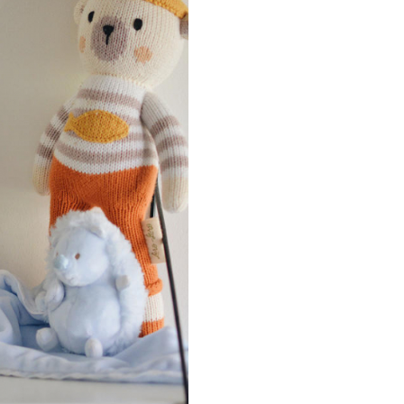
Inchidere cu capsa.
2 buzunare deschise pe fie
parte.
Tesatura impermeabila.
Caracteristici
tehnice:
Dimensiuni: 17.5 x 25 cm.
Material: 100% poliester.
Ingrijire: se spala cu un bu
umed.