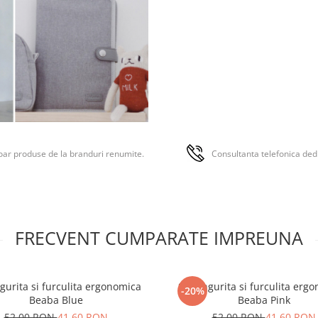
ar produse de la branduri renumite.
Consultanta telefonica ded
FRECVENT CUMPARATE IMPREUNA
ngurita si furculita ergonomica
Set lingurita si furculita erg
-20%
Beaba Blue
Beaba Pink
52,00 RON
41,60 RON
52,00 RON
41,60 RON