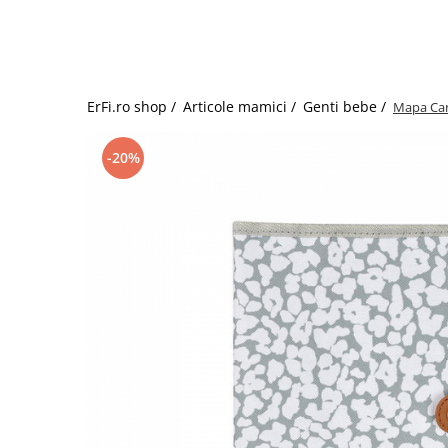
Jucarii de rol
Decoratiuni
Jucarii educative
Figurine jucarii mici
Jucarii electronice
ErFi.ro shop /
Articole mamici /
Genti bebe /
Mapa Car
Jucarii interactive
Frumusete si Bijuterii
-20%
Jocuri de societate