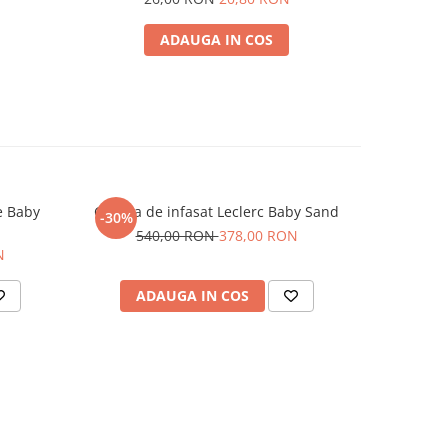
ADAUGA IN COS
e Baby
Geanta de infasat Leclerc Baby Sand
Geanta b
-30%
540,00 RON
378,00 RON
N
ADAUGA IN COS
AD