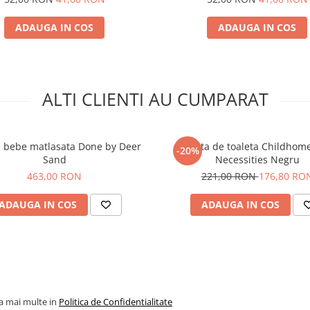
ADAUGA IN COS
ADAUGA IN COS
ALTI CLIENTI AU CUMPARAT
 bebe matlasata Done by Deer
Geanta de toaleta Childhom
-20%
Sand
Necessities Negru
463,00 RON
221,00 RON
176,80 RO
ADAUGA IN COS
ADAUGA IN COS
la mai multe in
Politica de Confidentialitate