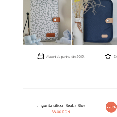
Alaturi de parinti din 2005.
Do
Lingurita silicon Beaba Blue
Set li
-20%
38,00 RON