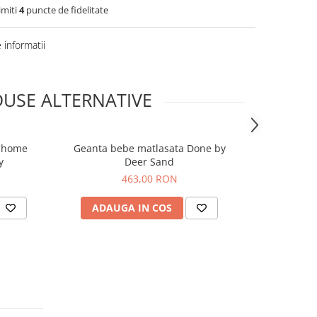
imiti
4
puncte de fidelitate
informatii
USE ALTERNATIVE
ldhome
Geanta bebe matlasata Done by
Geanta de t
-20%
y
Deer Sand
Nec
463,00 RON
221,0
ADAUGA IN COS
ADAUG