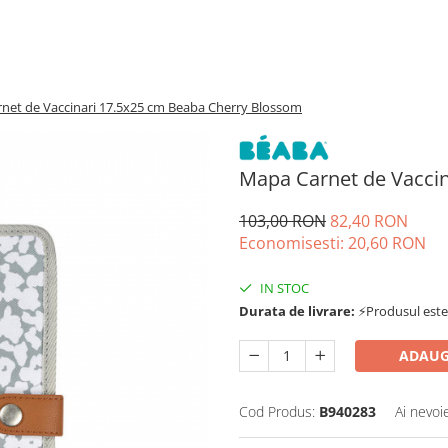
net de Vaccinari 17.5x25 cm Beaba Cherry Blossom
Mapa Carnet de Vacci
103,00 RON
82,40 RON
Economisesti:
20,60
RON
IN STOC
Durata de livrare:
⚡Produsul este d
ADAUG
Cod Produs:
B940283
Ai nevoi