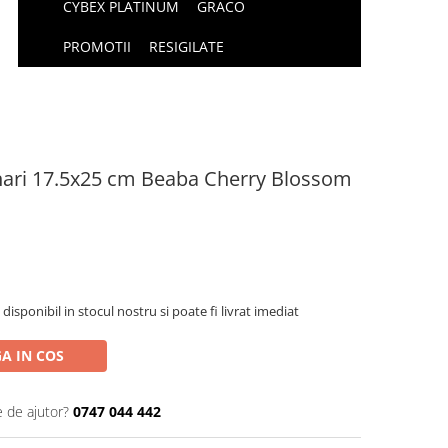
CYBEX PLATINUM
GRACO
PROMOTII
RESIGILATE
nari 17.5x25 cm Beaba Cherry Blossom
isponibil in stocul nostru si poate fi livrat imediat
A IN COS
e de ajutor?
0747 044 442