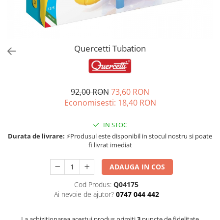
Jucarii de rol
Decoratiuni
Jucarii educative
Figurine jucarii mici
Jucarii electronice
Quercetti Tubation
Jucarii interactive
Frumusete si Bijuterii
92,00 RON
73,60 RON
Jocuri de societate
Economisesti:
18,40
RON
IN STOC
Durata de livrare:
⚡Produsul este disponibil in stocul nostru si poate
fi livrat imediat
ADAUGA IN COS
Cod Produs:
Q04175
Ai nevoie de ajutor?
0747 044 442
La achizitionarea acestui produs primiti
3
puncte de fidelitate