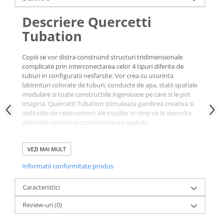
Descriere Quercetti
Tubation
Copiii se vor distra construind structuri tridimensionale
complicate prin interconectarea celor 4 tipuri diferite de
tuburi in configuratii nesfarsite. Vor crea cu usurinta
labirinturi colorate de tuburi, conducte de apa, statii spatiale
modulare si toate constructiile ingenioase pe care si le pot
imagina. Quercetti Tubation stimuleaza gandirea creativa si
abilitatile de rationament ale copiilor in timp ce le dezvolta
abilitatile motorii si constientizarea spatiala.
Beneficii educationale:
abilitati motorii fine, abilitati de
VEZI MAI MULT
rationament spatial, rezolvarea problemelor.
Informatii conformitate produs
Setul Quercetti
Tubation contine:
Caracteristici
16 tuburi in forma de L.
Review-uri
(0)
4 tuburi in forma de T.