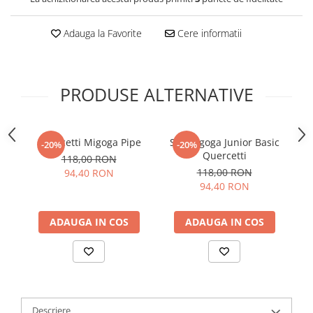
Adauga la Favorite
Cere informatii
PRODUSE ALTERNATIVE
Quercetti Migoga Pipe
Set Migoga Junior Basic
Q
-20%
-20%
Quercetti
118,00 RON
118,00 RON
94,40 RON
94,40 RON
ADAUGA IN COS
ADAUGA IN COS
Descriere