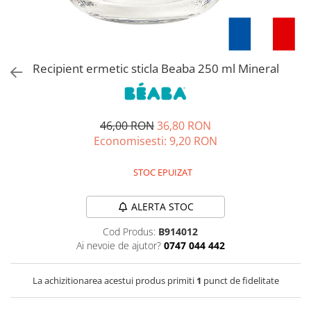
Jucarii de rol
Decoratiuni
Jucarii educative
Figurine jucarii mici
Jucarii electronice
Recipient ermetic sticla Beaba 250 ml Mineral
Jucarii interactive
Frumusete si Bijuterii
46,00 RON
36,80 RON
Jocuri de societate
Economisesti:
9,20
RON
STOC EPUIZAT
ALERTA STOC
Cod Produs:
B914012
Ai nevoie de ajutor?
0747 044 442
La achizitionarea acestui produs primiti
1
punct de fidelitate