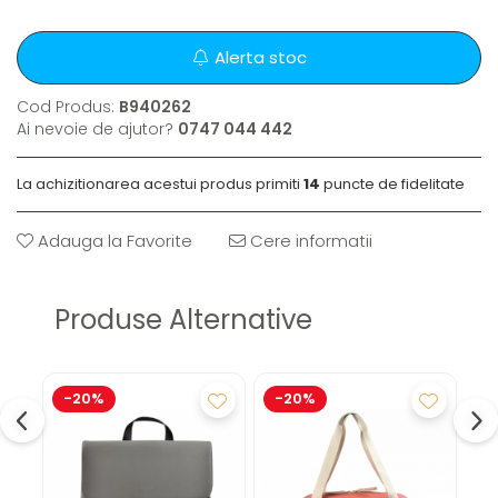
Alerta stoc
Cod Produs:
B940262
Ai nevoie de ajutor?
0747 044 442
La achizitionarea acestui produs primiti
14
puncte de fidelitate
Adauga la Favorite
Cere informatii
Produse Alternative
-20%
-20%
-