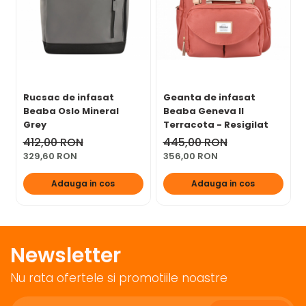
Volum: 18 l.
Rucsac de infasat
Geanta de infasat
Beaba Oslo Mineral
Beaba Geneva II
Grey
Terracota - Resigilat
412,00 RON
445,00 RON
329,60 RON
356,00 RON
Adauga in cos
Adauga in cos
Newsletter
Nu rata ofertele si promotiile noastre