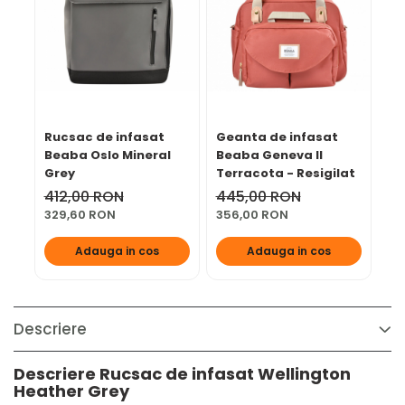
Rucsac de infasat
Geanta de infasat
Ge
Beaba Oslo Mineral
Beaba Geneva II
Be
Grey
Terracota - Resigilat
Pl
412,00 RON
445,00 RON
42
329,60 RON
356,00 RON
33
Adauga in cos
Adauga in cos
Descriere
Descriere Rucsac de infasat Wellington
Heather Grey