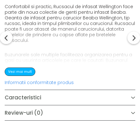
Confortabil si practic, Rucsacul de infasat Wellington face
parte din noua colectie de genti pentru infasat Beaba.
Geanta de infasat pentru carucior Beaba Wellington, tip
rucsac, ideala in timpul plimbarilor cu caruciorul. Rucsacul
poate fi usor atasat de manerul caruciorului, datorita
curelelor de prindere cu capse aflate pe bretelele
rucsacului.
Buzunarele sale multiple faciliteaza organizarea pentru a
gasi cu usurinta articolele pe care le cautati. Buzunarul
interior mare inchis si izolat va permite sa introduceti
hainele umede, iar cele 3 buzunare interioare deschise
Vezi mai mult
pot gazdui articole esentiale pentru ingrijirea bebelusului.
Informatii conformitate produs
Gentuta termoizolanta, salteluta de infasat, precum si
curelele de prindere pe carucior, au fost concepute
pentru a imbunatati confortul plimbarilor cu bebelusul.
Caracteristici
Review-uri
(0)