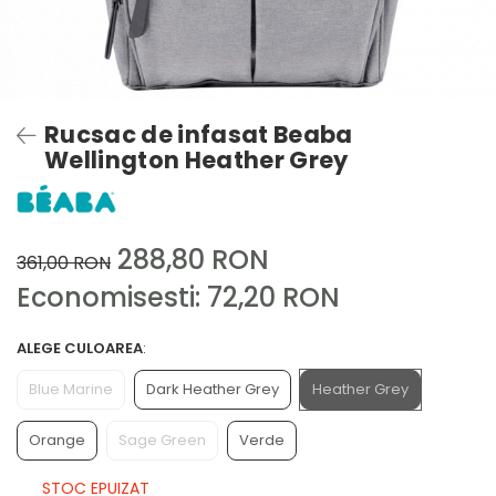
Rucsac de infasat Beaba
Wellington Heather Grey
288,80 RON
361,00 RON
Economisesti:
72,20
RON
ALEGE CULOAREA
:
Blue Marine
Dark Heather Grey
Heather Grey
Orange
Sage Green
Verde
STOC EPUIZAT