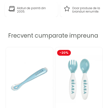
Alaturi de parinti din
Doar produse de la
2005.
branduri renumite.
Frecvent cumparate impreuna
-20%
Caracteristici Rucsac de infasat Beaba Wellington
Heather Grey:
Design universal.
Compact si ingenios: datorita formatului si