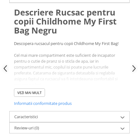
Descriere Rucsac pentru
copii Childhome My First
Bag Negru
Descopera rucsacul pentru copii Childhome My First Bag!
Cel mai mare compartiment este suficient de incapator
pentru o cutie de pranz si o sticla de apa, iar in
compartimentul mic, copilul isi poate pune lucrurile
preferate. Catarama de siguranta detasabila si reglabila
asigura faptul ca rucsacul va fi intotdeauna confortabil si
ramane pe loc!
VEZI MAI MULT
Informatii conformitate produs
Caracteristici
Review-uri
(0)