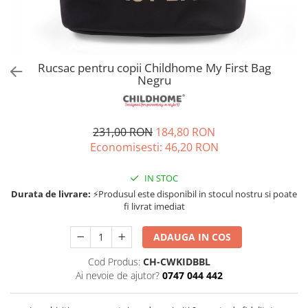
Jucarii de rol
Decoratiuni
Jucarii educative
Figurine jucarii mici
Jucarii electronice
Rucsac pentru copii Childhome My First Bag
Negru
Jucarii interactive
Frumusete si Bijuterii
Jocuri de societate
231,00 RON
184,80 RON
Economisesti:
46,20
RON
IN STOC
Durata de livrare:
⚡Produsul este disponibil in stocul nostru si poate
fi livrat imediat
ADAUGA IN COS
Cod Produs:
CH-CWKIDBBL
Ai nevoie de ajutor?
0747 044 442