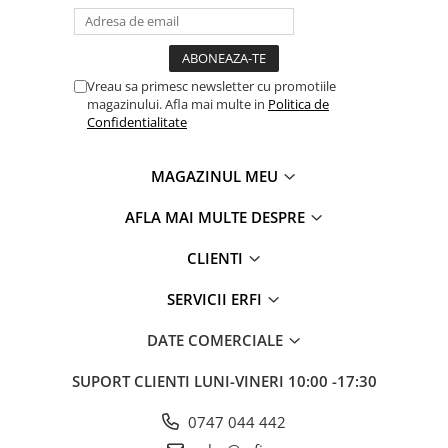
regasesc atat in camerele bebelusilor celebri, dar si in
milioane de alte case din intreaga lume, subliniaza
importanta frumosului in viata parintilor de pretutindeni.
Vreau sa primesc newsletter cu promotiile
magazinului. Afla mai multe in
Politica de
Confidentialitate
MAGAZINUL MEU
AFLA MAI MULTE DESPRE
CLIENTI
SERVICII ERFI
DATE COMERCIALE
SUPORT CLIENTI
LUNI-VINERI 10:00 -17:30
0747 044 442