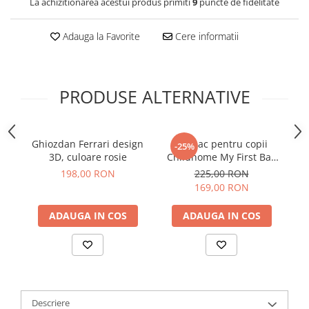
La achizitionarea acestui produs primiti
9
puncte de fidelitate
Adauga la Favorite
Cere informatii
PRODUSE ALTERNATIVE
Ghiozdan Ferrari design
Rucsac pentru copii
Ru
-25%
3D, culoare rosie
Childhome My First Bag
Teddy Ecru - Resigilat
198,00 RON
225,00 RON
169,00 RON
ADAUGA IN COS
ADAUGA IN COS
Descriere