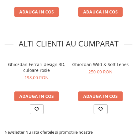
evita urme de uzura.
ADAUGA IN COS
ADAUGA IN COS
ALTI CLIENTI AU CUMPARAT
Ghiozdan Ferrari design 3D,
Ghiozdan Wild & Soft Lenes
culoare rosie
250,00 RON
198,00 RON
ADAUGA IN COS
ADAUGA IN COS
Childhome, brandul de produse premium pentru bebelusi
nascut in Belgia, transforma camera celui mic intr-un loc al
culorii, echilibrului, starii de bine pentru intreaga familie.
Premiile obtinute de-a lungul anilor de produsele Childhome
precum scaunele de masa din colectiile Sixeater,
Evolu2
,
One
80°
sau de deja celebra colectie de
genti Mommy Bag
sunt o
Newsletter
Nu rata ofertele si promotiile noastre
reconfirmare a calitatilor acestor produse, iar faptul ca ele se