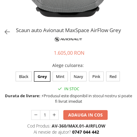
Jucarii de rol
Decoratiuni
Jucarii educative
Figurine jucarii mici
Jucarii electronice
Scaun auto Avionaut MaxSpace AirFlow Grey
Jucarii interactive
Frumusete si Bijuterii
1.605,00 RON
Jocuri de societate
Alege culoarea
:
Black
Grey
Mint
Navy
Pink
Red
IN STOC
Durata de livrare:
⚡Produsul este disponibil in stocul nostru si poate
fi livrat imediat
ADAUGA IN COS
Cod Produs:
AV-360/MAX.01-AIRFLOW
Ai nevoie de ajutor?
0747 044 442