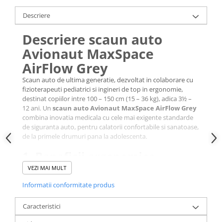
Descriere
Descriere scaun auto
Avionaut MaxSpace
AirFlow Grey
Scaun auto de ultima generatie, dezvoltat in colaborare cu
fizioterapeuti pediatrici si ingineri de top in ergonomie,
destinat copiilor intre 100 – 150 cm (15 – 36 kg), adica 3½ –
12 ani. Un
scaun auto Avionaut MaxSpace AirFlow Grey
combina inovatia medicala cu cele mai exigente standarde
de siguranta auto, pentru calatorii confortabile si sanatoase,
de la primele drumuri pana la adolescenta.
1. Beneficii ergonomice
certificate
VEZI MAI MULT
Informatii conformitate produs
Caracteristici