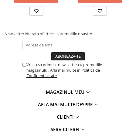
Newsletter
Nu rata ofertele si promotiile noastre
Vreau sa primesc newsletter cu promotiile
magazinului. Afla mai multe in
Politica de
Confidentialitate
MAGAZINUL MEU
AFLA MAI MULTE DESPRE
CLIENTI
ISO-FIX retractabil
, cu ghidaj colorat: se pozitioneaza si
se blocheaza in cateva secunde, fara ezitari.
SERVICII ERFI
Montare duala
: fie cu ISOFIX + centura autoturismului,