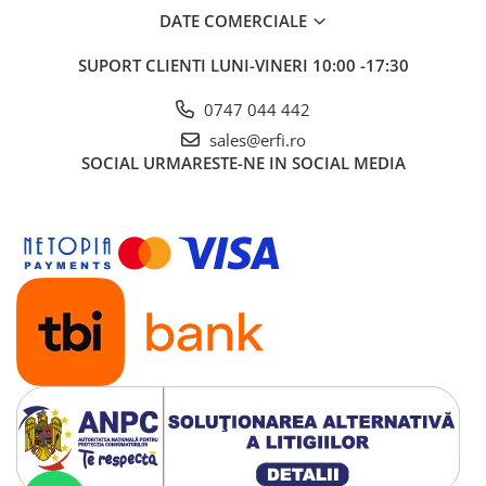
fie doar cu centura auto, pentru flexibilitate maxima.
DATE COMERCIALE
Indicatori vizuali de corectitudine: LED-uri care confirma
fixarea sigura.
SUPORT CLIENTI
LUNI-VINERI 10:00 -17:30
4. Ajustare dinamica a pozitiei
0747 044 442
sales@erfi.ro
SOCIAL
URMARESTE-NE IN SOCIAL MEDIA