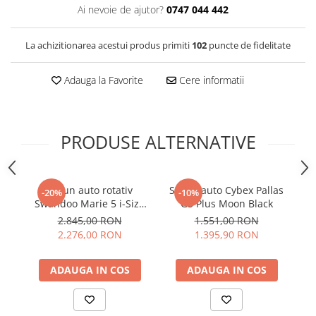
Ai nevoie de ajutor?
0747 044 442
La achizitionarea acestui produs primiti
102
puncte de fidelitate
Adauga la Favorite
Cere informatii
PRODUSE ALTERNATIVE
Scaun auto rotativ
Scaun auto Cybex Pallas
-20%
-10%
Swandoo Marie 5 i-Size
G3 Plus Moon Black
S
Alfalfa
2.845,00 RON
1.551,00 RON
2.276,00 RON
1.395,90 RON
ADAUGA IN COS
ADAUGA IN COS