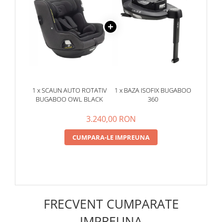
-
360 de grade de libertate
Pe Baza Isofix Bugaboo 360 pivoteaza rapid scaunul din
pozitia cu spatele in pozitia cu fata spre sensul de mers si
1 x SCAUN AUTO ROTATIV
1 x BAZA ISOFIX BUGABOO
invers.
BUGABOO OWL BLACK
360
3.240,00 RON
CUMPARA-LE IMPREUNA
FRECVENT CUMPARATE
IMPREUNA