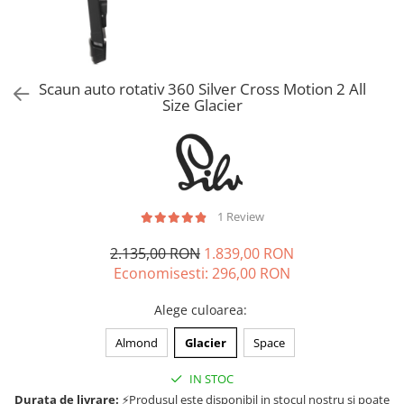
Jucarii de rol
Decoratiuni
Jucarii educative
Figurine jucarii mici
Jucarii electronice
Scaun auto rotativ 360 Silver Cross Motion 2 All
Size Glacier
Jucarii interactive
Frumusete si Bijuterii
Jocuri de societate
1 Review
2.135,00 RON
1.839,00 RON
Economisesti:
296,00
RON
Alege culoarea
:
Almond
Glacier
Space
IN STOC
Durata de livrare:
⚡Produsul este disponibil in stocul nostru si poate