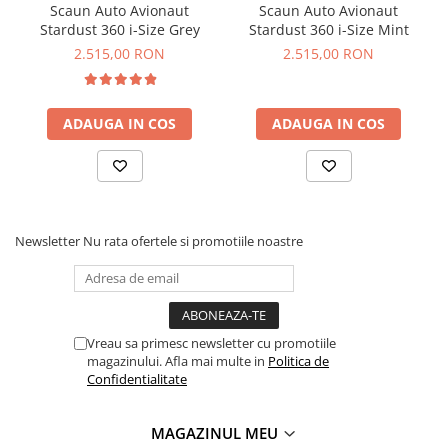
Sistemul integrat de protectie la impact lateral utilizeaza o
Scaun Auto Avionaut
Scaun Auto Avionaut
structura tip fagure pentru absorbtia energiei:
Stardust 360 i-Size Grey
Stardust 360 i-Size Mint
protectie pentru cap, gat si solduri
2.515,00 RON
2.515,00 RON
reducerea fortelor in caz de impact lateral
siguranta crescuta in zonele critice
Confort premium pentru copil
ADAUGA IN COS
ADAUGA IN COS
– materiale naturale si
ergonomie
Silver Cross Motion 2 All Size ofera un nivel ridicat de
confort:
Newsletter
Nu rata ofertele si promotiile noastre
tesaturi din bambus moale, hipoalergenice
insert ergonomic pentru nou-nascut
tetiera reglabila in 8 pozitii
3 pozitii de inclinare pentru somn si relaxare
Perfect pentru calatorii lungi sau utilizare zilnica.
Vreau sa primesc newsletter cu promotiile
magazinului. Afla mai multe in
Politica de
Captuseala Hydro Protect –
Confidentialitate
igiena si protectie
MAGAZINUL MEU
Noua captuseala Hydro Protect aduce beneficii esentiale: