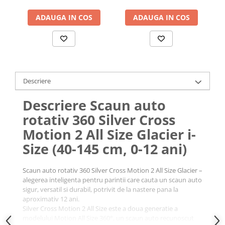
ADAUGA IN COS
ADAUGA IN COS
Descriere
Descriere Scaun auto
rotativ 360 Silver Cross
Motion 2 All Size Glacier i-
Size (40-145 cm, 0-12 ani)
Scaun auto rotativ 360 Silver Cross Motion 2 All Size Glacier –
alegerea inteligenta pentru parintii care cauta un scaun auto
sigur, versatil si durabil, potrivit de la nastere pana la
aproximativ 12 ani.
Silver Cross Motion 2 All Size este a doua generatie a
modelului Motion All Size 360°, un scaun auto recunoscut