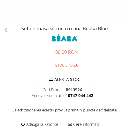
Jucarii de rol
Decoratiuni
Jucarii educative
Figurine jucarii mici
Jucarii electronice
Set de masa silicon cu cana Beaba Blue
Jucarii interactive
Frumusete si Bijuterii
180,00 RON
Jocuri de societate
STOC EPUIZAT
ALERTA STOC
Cod Produs:
B913526
Ai nevoie de ajutor?
0747 044 442
La achizitionarea acestui produs primiti
9
puncte de fidelitate
Adauga la Favorite
Cere informatii