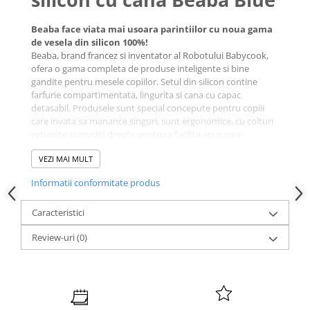
Beaba face viata mai usoara parintiilor cu noua gama
de vesela din silicon 100%!
Beaba, brand francez si inventator al Robotului Babycook,
ofera o gama completa de produse inteligente si bine
gandite pentru mesele copiilor. Setul din silicon contine
farfurie compartimentata, lingurita si cana cu capac
detasabil. Produsele sunt special concepute pentru copiii
care invata sa manance singuri, sunt ergonomice, cu colturi
rotunjite si muchii drepte pentru a facilita apucarea
alimentelor.
VEZI MAI MULT
Informatii conformitate produs
Caracteristici
Review-uri
(0)