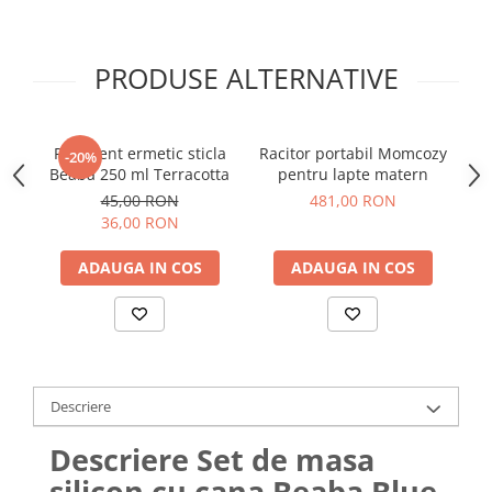
PRODUSE ALTERNATIVE
Recipient ermetic sticla
Racitor portabil Momcozy
-20%
Beaba 250 ml Terracotta
pentru lapte matern
45,00 RON
481,00 RON
36,00 RON
ADAUGA IN COS
ADAUGA IN COS
Descriere
Descriere Set de masa
silicon cu cana Beaba Blue