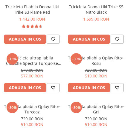
Tricicleta Pliabila Doona Liki
Tricicleta Doona Liki Trike S5
Trike S3 Flame Red
Nitro Black
1.442,00 RON
1.699,00 RON
ADAUGA IN COS
ADAUGA IN COS
Tricicleta ultrapliabila
Tricicleta pliabila Qplay Rito+
-15%
-30%
Coccolle Spectra Turquoise
Rosu
Tide
679,00 RON
729,00 RON
577,00 RON
510,00 RON
ADAUGA IN COS
ADAUGA IN COS
Tricicleta pliabila Qplay Rito+
Tricicleta pliabila Qplay Rito+
-30%
-30%
Turcoaz
Gri
729,00 RON
729,00 RON
510,00 RON
510,00 RON