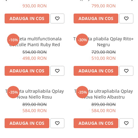
930,00 RON
799,00 RON
ADAUGA IN COS
ADAUGA IN COS
Tricicleta multifunctionala
Tricicleta pliabila Qplay Rito+
-16%
-30%
Coccolle Pianti Ruby Red
Negru
594,00 RON
729,00 RON
498,00 RON
510,00 RON
ADAUGA IN COS
ADAUGA IN COS
Tricicleta ultrapliabila Qplay
Tricicleta ultrapliabila Qplay
-35%
-35%
Nova Niello Rosu
Nova Niello Albastru
899,00 RON
899,00 RON
584,00 RON
584,00 RON
ADAUGA IN COS
ADAUGA IN COS