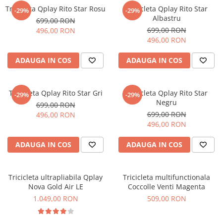
Tricicleta Qplay Rito Star Rosu
Tricicleta Qplay Rito Star
-29%
-29%
Albastru
699,00 RON
699,00 RON
496,00 RON
496,00 RON
ADAUGA IN COS
ADAUGA IN COS
Tricicleta Qplay Rito Star Gri
Tricicleta Qplay Rito Star
-29%
-29%
Negru
699,00 RON
699,00 RON
496,00 RON
496,00 RON
ADAUGA IN COS
ADAUGA IN COS
Tricicleta ultrapliabila Qplay
Tricicleta multifunctionala
Nova Gold Air LE
Coccolle Venti Magenta
1.049,00 RON
509,00 RON