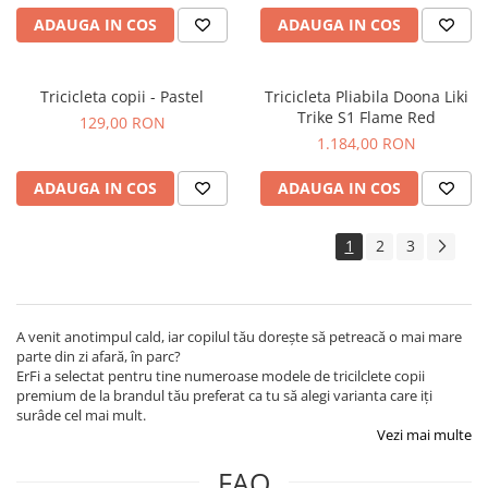
ADAUGA IN COS
ADAUGA IN COS
Tricicleta copii - Pastel
Tricicleta Pliabila Doona Liki
Trike S1 Flame Red
129,00 RON
1.184,00 RON
ADAUGA IN COS
ADAUGA IN COS
1
2
3
A venit anotimpul cald, iar copilul tău dorește să petreacă o mai mare
parte din zi afară, în parc?
ErFi a selectat pentru tine numeroase modele de tricilclete copii
premium de la brandul tău preferat ca tu să alegi varianta care iți
surâde cel mai mult.
Vezi mai multe
FAQ