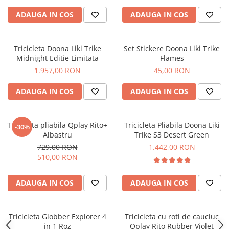
ADAUGA IN COS
ADAUGA IN COS
Tricicleta Doona Liki Trike
Set Stickere Doona Liki Trike
Midnight Editie Limitata
Flames
1.957,00 RON
45,00 RON
ADAUGA IN COS
ADAUGA IN COS
Tricicleta pliabila Qplay Rito+
Tricicleta Pliabila Doona Liki
-30%
Albastru
Trike S3 Desert Green
729,00 RON
1.442,00 RON
510,00 RON
ADAUGA IN COS
ADAUGA IN COS
Tricicleta Globber Explorer 4
Tricicleta cu roti de cauciuc
in 1 Roz
Qplay Rito Rubber Violet