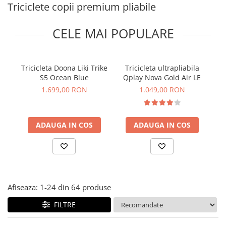
Jucarii de rol
Triciclete copii premium pliabile
Decoratiuni
Jucarii educative
CELE MAI POPULARE
Figurine jucarii mici
Jucarii electronice
Jucarii interactive
Tricicleta Doona Liki Trike
Tricicleta ultrapliabila
Tr
S5 Ocean Blue
Qplay Nova Gold Air LE
Li
Frumusete si Bijuterii
1.699,00 RON
1.049,00 RON
Jocuri de societate
ADAUGA IN COS
ADAUGA IN COS
Afiseaza:
1-
24
din
64
produse
FILTRE