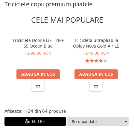
Jucarii de rol
Triciclete copii premium pliabile
Decoratiuni
Jucarii educative
CELE MAI POPULARE
Figurine jucarii mici
Jucarii electronice
Jucarii interactive
Tricicleta Doona Liki Trike
Tricicleta ultrapliabila
Tr
S5 Ocean Blue
Qplay Nova Gold Air LE
Li
Frumusete si Bijuterii
1.699,00 RON
1.049,00 RON
Jocuri de societate
ADAUGA IN COS
ADAUGA IN COS
Afiseaza:
1-
24
din
64
produse
FILTRE