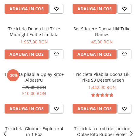
ADAUGA IN COS
ADAUGA IN COS
Tricicleta Doona Liki Trike
Set Stickere Doona Liki Trike
Midnight Editie Limitata
Flames
1.957,00 RON
45,00 RON
ADAUGA IN COS
ADAUGA IN COS
Tricicleta pliabila Qplay Rito+
Tricicleta Pliabila Doona Liki
-30%
Albastru
Trike S3 Desert Green
729,00 RON
1.442,00 RON
510,00 RON
ADAUGA IN COS
ADAUGA IN COS
Tricicleta Globber Explorer 4
Tricicleta cu roti de cauciuc
in 1 Roz
Qplay Rito Rubber Violet