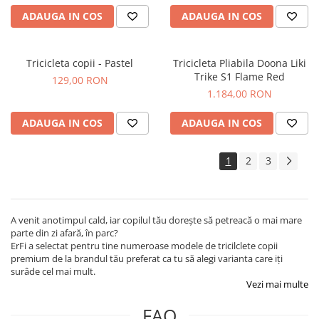
ADAUGA IN COS
ADAUGA IN COS
Tricicleta copii - Pastel
Tricicleta Pliabila Doona Liki
Trike S1 Flame Red
129,00 RON
1.184,00 RON
ADAUGA IN COS
ADAUGA IN COS
1
2
3
A venit anotimpul cald, iar copilul tău dorește să petreacă o mai mare
parte din zi afară, în parc?
ErFi a selectat pentru tine numeroase modele de tricilclete copii
premium de la brandul tău preferat ca tu să alegi varianta care iți
surâde cel mai mult.
Vezi mai multe
FAQ