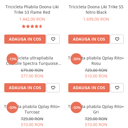
Tricicleta Pliabila Doona Liki
Tricicleta Doona Liki Trike S5
Trike S3 Flame Red
Nitro Black
1.442,00 RON
1.699,00 RON
ADAUGA IN COS
ADAUGA IN COS
Tricicleta ultrapliabila
Tricicleta pliabila Qplay Rito+
-15%
-30%
Coccolle Spectra Turquoise
Rosu
Tide
679,00 RON
729,00 RON
577,00 RON
510,00 RON
ADAUGA IN COS
ADAUGA IN COS
Tricicleta pliabila Qplay Rito+
Tricicleta pliabila Qplay Rito+
-30%
-30%
Turcoaz
Gri
729,00 RON
729,00 RON
510,00 RON
510,00 RON