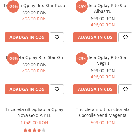
Tricicleta Qplay Rito Star Rosu
Tricicleta Qplay Rito Star
-29%
-29%
Albastru
699,00 RON
699,00 RON
496,00 RON
496,00 RON
ADAUGA IN COS
ADAUGA IN COS
Tricicleta Qplay Rito Star Gri
Tricicleta Qplay Rito Star
-29%
-29%
Negru
699,00 RON
699,00 RON
496,00 RON
496,00 RON
ADAUGA IN COS
ADAUGA IN COS
Tricicleta ultrapliabila Qplay
Tricicleta multifunctionala
Nova Gold Air LE
Coccolle Venti Magenta
1.049,00 RON
509,00 RON