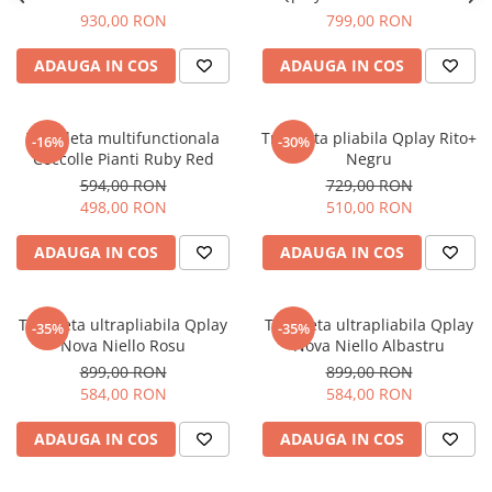
930,00 RON
799,00 RON
ADAUGA IN COS
ADAUGA IN COS
Tricicleta multifunctionala
Tricicleta pliabila Qplay Rito+
-16%
-30%
Coccolle Pianti Ruby Red
Negru
594,00 RON
729,00 RON
498,00 RON
510,00 RON
ADAUGA IN COS
ADAUGA IN COS
Tricicleta ultrapliabila Qplay
Tricicleta ultrapliabila Qplay
-35%
-35%
Nova Niello Rosu
Nova Niello Albastru
899,00 RON
899,00 RON
584,00 RON
584,00 RON
ADAUGA IN COS
ADAUGA IN COS