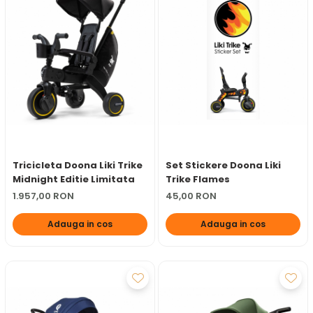
Tricicleta Doona Liki Trike
Set Stickere Doona Liki
Midnight Editie Limitata
Trike Flames
1.957,00 RON
45,00 RON
Adauga in cos
Adauga in cos