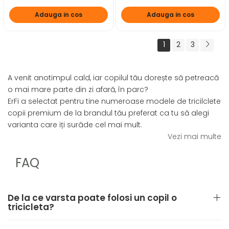
Adauga in cos
Adauga in cos
1
2
3
A venit anotimpul cald, iar copilul tău dorește să petreacă
o mai mare parte din zi afară, în parc?
ErFi a selectat pentru tine numeroase modele de tricilclete
copii premium de la brandul tău preferat ca tu să alegi
varianta care iți surâde cel mai mult.
Vezi mai multe
FAQ
De la ce varsta poate folosi un copil o
tricicleta?