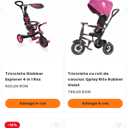
Tricicleta Globber
Tricicleta cu roti de
Explorer 4 in 1 Roz
cauciuc Qplay Rito Rubber
Violet
930,00 RON
799,00 RON
Adauga in cos
Adauga in cos
-16%