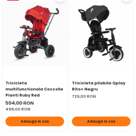
Tricicleta
Tricicleta pliabila Qplay
multifunctionala Coccolle
Rito+ Negru
Pianti Ruby Red
729,00 RON
594,00 RON
498,00 RON
Adauga in cos
Adauga in cos