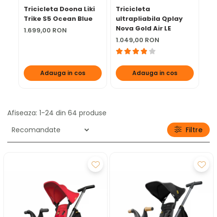
Tricicleta Doona Liki
Tricicleta
Tr
Trike S5 Ocean Blue
ultrapliabila Qplay
Do
Nova Gold Air LE
De
1.699,00 RON
1.049,00 RON
1.
Adauga in cos
Adauga in cos
Afiseaza:
1-
24
din
64
produse
Filtre