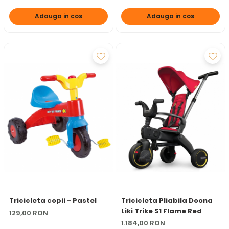
Adauga in cos
Adauga in cos
Tricicleta copii - Pastel
Tricicleta Pliabila Doona
Liki Trike S1 Flame Red
129,00 RON
1.184,00 RON