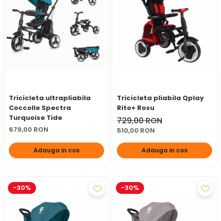
Tricicleta ultrapliabila
Tricicleta pliabila Qplay
Coccolle Spectra
Rito+ Rosu
Turquoise Tide
729,00 RON
679,00 RON
510,00 RON
Adauga in cos
Adauga in cos
-30%
-30%