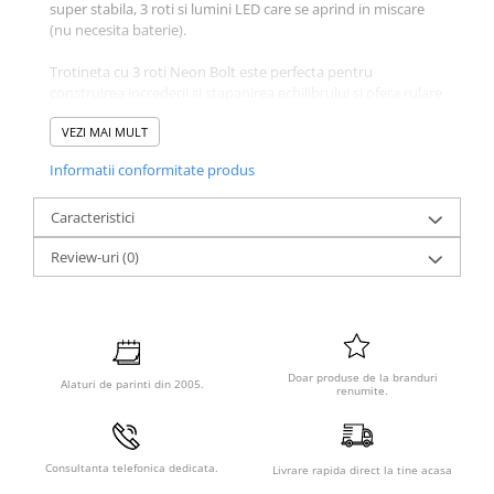
super stabila, 3 roti si lumini LED care se aprind in miscare
(nu necesita baterie).
Trotineta cu 3 roti Neon Bolt este perfecta pentru
construirea increderii si stapanirea echilibrului si ofera rulare
lina pentru primele tale aventuri in parc. Platforma este
VEZI MAI MULT
suficient de lata pentru ambele picioare, iar frana de picior
din spate asigura o oprire intuitiva.
Informatii conformitate produs
Caracteristici
Review-uri
(0)
Doar produse de la branduri
Alaturi de parinti din 2005.
renumite.
Caracteristici Trotineta cu 3
Consultanta telefonica dedicata.
Livrare rapida direct la tine acasa
roti Neon Bolt Green: