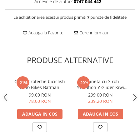
Ai nevoie de ajutor?
0747 044 442
La achizitionarea acestui produs primiti
7
puncte de fidelitate
Adauga la Favorite
Cere informatii
PRODUSE ALTERNATIVE
Casca protectie bicicliști
Trotineta cu 3 roti
Tr
-21%
-20%
Dino Bikes Batman
Yvolution Y Glider Kiwi
DE
Red
99,00 RON
299,00 RON
78,00 RON
239,20 RON
ADAUGA IN COS
ADAUGA IN COS