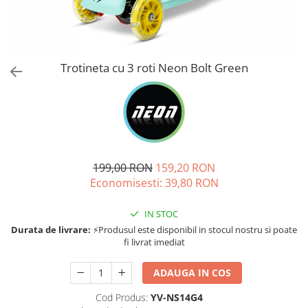
Jucarii de rol
Decoratiuni
Jucarii educative
Figurine jucarii mici
Jucarii electronice
Trotineta cu 3 roti Neon Bolt Green
Jucarii interactive
Frumusete si Bijuterii
Jocuri de societate
199,00 RON
159,20 RON
Economisesti:
39,80
RON
IN STOC
Durata de livrare:
⚡Produsul este disponibil in stocul nostru si poate
fi livrat imediat
ADAUGA IN COS
Cod Produs:
YV-NS14G4