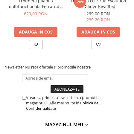
Trotineta pliabila
Trotineta cu 3 roti Yvolution
-20%
multifunctionala Ferrari 4 in
Y Glider Kiwi Red
1 neagra
620,00 RON
299,00 RON
239,20 RON
ADAUGA IN COS
ADAUGA IN COS
Newsletter
Nu rata ofertele si promotiile noastre
Vreau sa primesc newsletter cu promotiile
magazinului. Afla mai multe in
Politica de
Confidentialitate
MAGAZINUL MEU