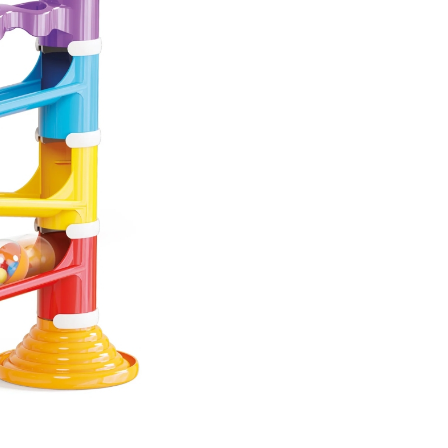
Caracteristici
principale
Quercetti Migo
Tower Sound
:
Design atractiv
: Pista est
proiectata pentru a capta 
celor mici, incurajandu-i sa
interactioneze si sa explor
Dezvoltarea abilitatilor
motorii
: Prin manipularea 
si observarea miscarii aces
copiii isi imbunatatesc
coordonarea mana-ochi si