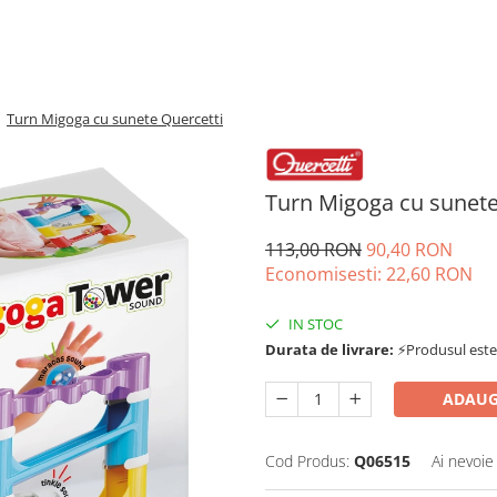
/
Turn Migoga cu sunete Quercetti
Turn Migoga cu sunete
113,00 RON
90,40 RON
Economisesti:
22,60
RON
IN STOC
Durata de livrare:
⚡Produsul este d
ADAUG
Cod Produs:
Q06515
Ai nevoie