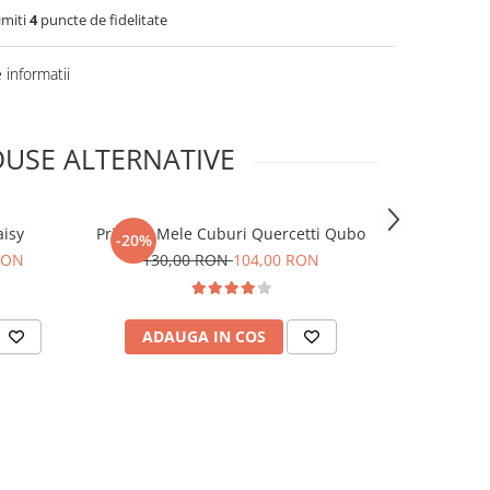
imiti
4
puncte de fidelitate
informatii
USE ALTERNATIVE
aisy
Primele Mele Cuburi Quercetti Qubo
Baby Clem
-20%
-23%
RON
130,00 RON
104,00 RON
239,0
ADAUGA IN COS
ADAUG