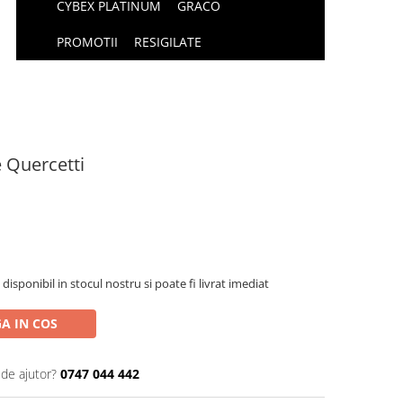
CYBEX PLATINUM
GRACO
PROMOTII
RESIGILATE
 Quercetti
isponibil in stocul nostru si poate fi livrat imediat
A IN COS
 de ajutor?
0747 044 442