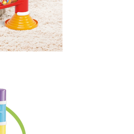
Migoga Tower
Sound:
1 piesă de pornire,
3 piese de pista dreapta
1 piesă de sosire
1 baza
8 conectori
3 bile sonore.
Caracteristici
tehnice:
Varsta: de la 18 luni.
Fabricat in Italia.
Peste 70 de ani de experienta
Quercetti
. Toate jucariile Quer
sunt facute pentru a stimula
creativitatea si intuitia copiilor
joaca. Creativitatea este un e
esential pentru a spori dezvol
sanatoasa, iar prin jucariile Qu
copiii dezvolta noi abilitati fizic
mentale si de asemenea invat