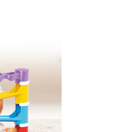
abilitatile motorii fine.
Stimulare auditiva
: Sune
produse de bile in timpul
rostogolirii ofera o stimula
senzoriala suplimentara,
contribuind la dezvoltarea
perceptiei auditive.
Materiale sigure
: Toate
componentele sunt fabrica
materiale de inalta calitate
pentru copii, asigurand o
experienta de joaca fara ris
Quercetti Migoga Tower Soun
ideal pentru copiii cu varsta d
18 luni, oferindu-le ore intregi
distractie educativa si contrib
dezvoltarea lor cognitiva si fizi
Continut Querc