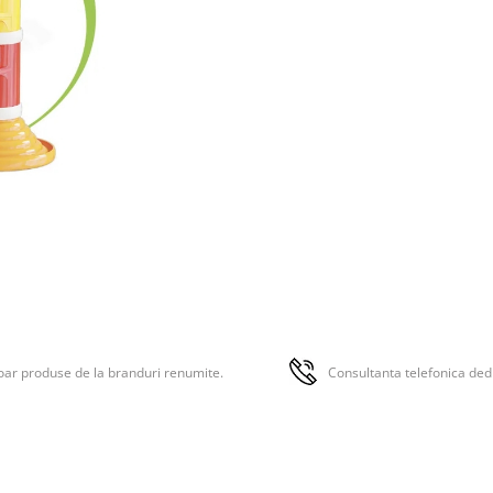
rezolve probleme. Cu Quercetti
se joaca inteligent!
ar produse de la branduri renumite.
Consultanta telefonica ded