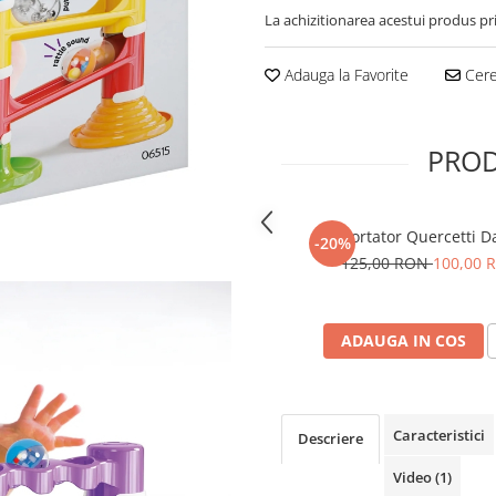
La achizitionarea acestui produs pr
Adauga la Favorite
Cere 
PROD
Sortator Quercetti D
-20%
125,00 RON
100,00 
ADAUGA IN COS
Caracteristici
Descriere
Video
(1)