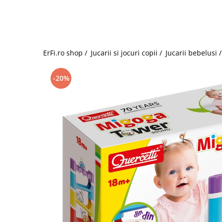
Jucarii de rol
Decoratiuni
Jucarii educative
Figurine jucarii mici
Jucarii electronice
ErFi.ro shop /
Jucarii si jocuri copii /
Jucarii bebelusi 
Jucarii interactive
Frumusete si Bijuterii
-20%
Jocuri de societate