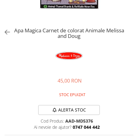
Jucarii de rol
Decoratiuni
Jucarii educative
Figurine jucarii mici
Jucarii electronice
Apa Magica Carnet de colorat Animale Melissa
and Doug
Jucarii interactive
Frumusete si Bijuterii
Jocuri de societate
45,00 RON
STOC EPUIZAT
ALERTA STOC
Cod Produs:
AAD-MD5376
Ai nevoie de ajutor?
0747 044 442