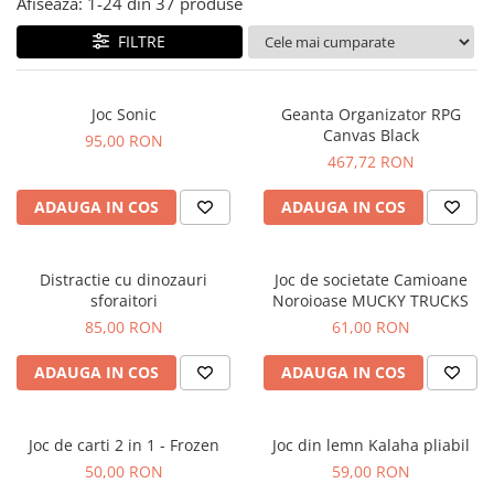
Jucarii de rol
Afiseaza:
1-
24
din
37
produse
Decoratiuni
Jucarii educative
FILTRE
Figurine jucarii mici
Jucarii electronice
Joc Sonic
Geanta Organizator RPG
Canvas Black
Jucarii interactive
95,00 RON
467,72 RON
Frumusete si Bijuterii
Jocuri de societate
ADAUGA IN COS
ADAUGA IN COS
Distractie cu dinozauri
Joc de societate Camioane
sforaitori
Noroioase MUCKY TRUCKS
85,00 RON
61,00 RON
ADAUGA IN COS
ADAUGA IN COS
Joc de carti 2 in 1 - Frozen
Joc din lemn Kalaha pliabil
50,00 RON
59,00 RON