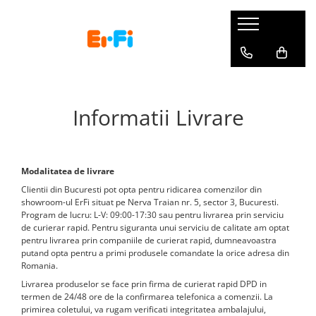
Carucioare si scaune auto
La plimbare
Masa bebelusului
Igiena si sanatate
Camera copii si bebelusi
Jucarii si jocuri copii
Articole mamici
Gradinita si scoala
Haine incaltaminte si accesorii
Carucioare copii
Triciclete
Esspresoare lapte praf
Aspiratoare nazale
Patuturi
Jucarii bebelusi
Genti bebe
Costume copii
Imbracaminte copii
Carucioare Cybex Balios S Lux
Trotinete
Roboti bucatarie
Umidificatoare
Saltele patut bebe
Jucarii de exterior
Pompe san
Rechizite
Ochelari de soare
Informatii Livrare
Scaune auto copii
Role copii
Sterilizatoare biberoane
Termometre
Perne si paturici
Jocuri tip puzzle
Perne gravide
Ghiozdane si rucsacuri
Marsupii bebe
Biciclete copii
Scaune masa bebe
Igiena dentara
Lenjerii patut bebe
Arta si creatie
Perne alaptare
Penare si portofele
Landouri si portbebe
Masinute electrice
Articole hranire copii
Jucarii dentitie
Lampi de veghe
Seturi constructie copii
Accesorii alaptare
Pictura si desen
Modalitatea de livrare
Accesorii transport copii
Masinute cu pedale
Cani si pahare
Masute infasat bebe
Balansoare bebelusi
Masinute si motociclete
Lenjerie mamici
Numaratori si alfabetare
Clientii din Bucuresti pot opta pentru ridicarea comenzilor din
showroom-ul ErFi situat pe Nerva Traian nr. 5, sector 3, Bucuresti.
Accesorii auto
Vehicule fara pedale
Biberoane tetine suzete
Produse pentru baie
Trenulete copii
Table scolare
Mobilier camera copii
Program de lucru: L-V: 09:00-17:30 sau pentru livrarea prin serviciu
de curierar rapid. Pentru siguranta unui serviciu de calitate am optat
Sporturi Copii
Incalzitoare biberoane
Jucarii de plus
Carti pentru copii
Audio monitoare bebelusi
pentru livrarea prin companiile de curierat rapid, dumneavoastra
Accesorii pentru plimbare
Termosuri
Jocuri educative
putand opta pentru a primi produsele comandate la orice adresa din
Video monitoare bebelusi
Romania.
Trolere Copii
Genti termoizolante
Papusi si accesorii
Covoare copii
Livrarea produselor se face prin firma de curierat rapid DPD in
Jucarii muzicale
termen de 24/48 ore de la confirmarea telefonica a comenzii. La
Sisteme protectie
primirea coletului, va rugam verificati integritatea ambalajului,