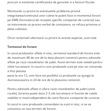
Jucarii de rol
precum si existenta certificatului de garantie si a facturii fiscale.
Decoratiuni
Jucarii educative
Mentiunile cu privire la eventualele probleme privind
Figurine jucarii mici
integritatea/continutul unor colete le puteti face in momentul livrarii
pe AWB (formularul de receptie specific companiei de curierat) sau
Jucarii electronice
se intocmeste un proces-verbal de constatare, se refuza primirea si
plata coletului.
Jucarii interactive
Orice reclamatii ulterioare cu privire la aceste aspecte, sunt nule.
Frumusete si Bijuterii
Jocuri de societate
Termenul de livrare
In cazul produselor aflate in stoc, termenul standard de livrare este
de maximum 48 de ore de la data plasarii comenzii pentru adresele
aflate pe raza resedintelor de judet. Acest termen este valabil pentru
zilele lucratoare. In cazul in care produsele sunt pe stoc iar comanda
a fost plasata
pana la ora 12, vom face tot posibilul ca produsele sa ajunga la
dumneavoastra in 24 de ore de la plasarea comenzii.
Pentru adresele aflate in afara razei resedintelor de judet (zone
rurale), livrarea poate dura 2-3 zile lucratoare in functie de rutele
stabilite in mod independent de catre fiecare companie de curierat.
In cazul in care produsele comandate nu sunt in stoc, vi se va
comunica un nou termen de livrare.