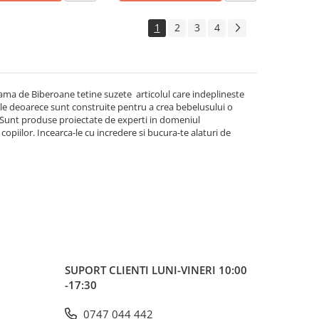
1
2
3
4
 gama de Biberoane tetine suzete articolul care indeplineste
 tale deoarece sunt construite pentru a crea bebelusului o
 Sunt produse proiectate de experti in domeniul
 copiilor. Incearca-le cu incredere si bucura-te alaturi de
SUPORT CLIENTI
LUNI-VINERI 10:00
-17:30
0747 044 442