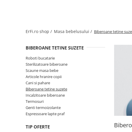
Jucarii de rol
Decoratiuni
Jucarii educative
Figurine jucarii mici
Jucarii electronice
ErFi.ro shop /
Masa bebelusului /
Biberoane tetine suze
Jucarii interactive
Frumusete si Bijuterii
BIBEROANE TETINE SUZETE
Jocuri de societate
Roboti bucatarie
Sterilizatoare biberoane
Scaune masa bebe
Articole hranire copii
Cani si pahare
Biberoane tetine suzete
Incalzitoare biberoane
Termosuri
Genti termoizolante
Espressoare lapte praf
Bibero
TIP OFERTE