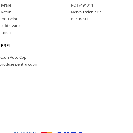
livrare
RO17494014
e Retur
Nerva Traian nr. 5
Produselor
Bucuresti
 fidelizare
omanda
 ERFI
Scaun Auto Copii
 produse pentru copii