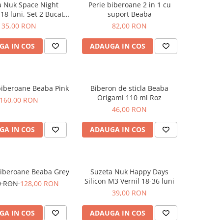
a Nuk Space Night
Perie biberoane 2 in 1 cu
-18 luni, Set 2 Bucati,
suport Beaba
Leu
35,00 RON
82,00 RON
GA IN COS
ADAUGA IN COS
biberoane Beaba Pink
Biberon de sticla Beaba
Origami 110 ml Roz
160,00 RON
46,00 RON
GA IN COS
ADAUGA IN COS
biberoane Beaba Grey
Suzeta Nuk Happy Days
Silicon M3 Vernil 18-36 luni
0 RON
128,00 RON
39,00 RON
GA IN COS
ADAUGA IN COS