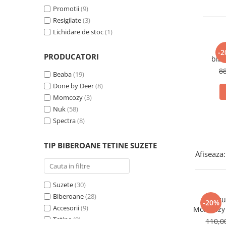
Promotii
(9)
Resigilate
(3)
Lichidare de stoc
(1)
-2
PRODUCATORI
bibe
8
Beaba
(19)
Done by Deer
(8)
Momcozy
(3)
Nuk
(58)
Spectra
(8)
TIP BIBEROANE TETINE SUZETE
Afiseaza:
Suzete
(30)
Biberoane
(28)
Set c
-20%
Accesorii
(9)
Momcozy 
Tetine
(9)
110,