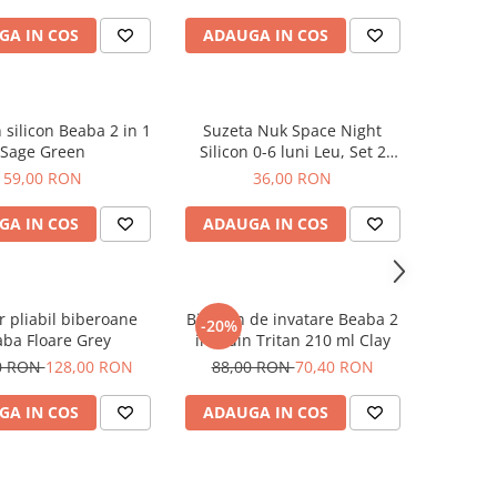
GA IN COS
ADAUGA IN COS
 silicon Beaba 2 in 1
Suzeta Nuk Space Night
Sage Green
Silicon 0-6 luni Leu, Set 2
Bucati
59,00 RON
36,00 RON
GA IN COS
ADAUGA IN COS
r pliabil biberoane
Biberon de invatare Beaba 2
-20%
ba Floare Grey
in 1 din Tritan 210 ml Clay
0 RON
128,00 RON
88,00 RON
70,40 RON
GA IN COS
ADAUGA IN COS