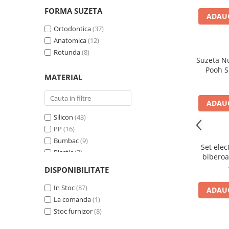
Uscatoare biberoane
(8)
FORMA SUZETA
ADAUG
Perii de curatare
(7)
Lanturi suzete
Ortodontica
(37)
(2)
Anatomica
(12)
Rotunda
(8)
Suzeta N
Pooh S
MATERIAL
ADAUG
Silicon
(43)
PP
(16)
Bumbac
(9)
Set elec
Plastic
(7)
biberoa
Sticla
(4)
DISPONIBILITATE
Tritan
(4)
Textil
In Stoc
(1)
(87)
ADAUG
Metal
La comanda
(1)
(1)
Stoc furnizor
(8)