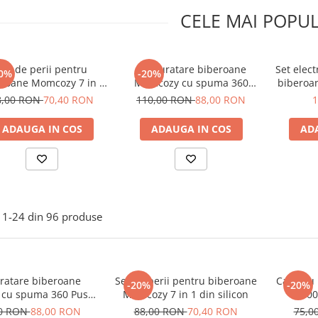
CELE MAI POPU
Set de perii pentru
Set curatare biberoane
Set elect
0%
-20%
roane Momcozy 7 in 1
Momcozy cu spuma 360
biberoa
din silicon
Push-Press Green
8,00 RON
70,40 RON
110,00 RON
88,00 RON
1
ADAUGA IN COS
ADAUGA IN COS
AD
1-
24
din
96
produse
uratare biberoane
Set de perii pentru biberoane
Cana cu 
-20%
-20%
cu spuma 360 Push-
Momcozy 7 in 1 din silicon
300
Press Green
00 RON
88,00 RON
88,00 RON
70,40 RON
75,0