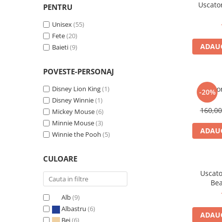
Uscato
PENTRU
Unisex
(55)
Fete
(20)
ADAUG
Baieti
(9)
POVESTE-PERSONAJ
Disney Lion King
(1)
Uscato
-20%
Disney Winnie
(1)
160,0
Mickey Mouse
(6)
Minnie Mouse
(3)
ADAUG
Winnie the Pooh
(5)
CULOARE
Uscato
Bea
Alb
(9)
Albastru
(6)
ADAUG
Bej
(6)