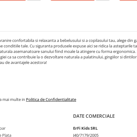
ranire confortabila si relaxanta a bebelusului si a copilasului tau, alege din
ne conditiile tale. Cu siguranta produsele expuse aici se ridica la asteptarile
aturala asemanatoare sanului fiind moale la atingere cu forma ergonomica.
ei ca sa contribuie la o dezvoltare naturala a palatinului, gingiilor si dintilor
tau de avantajele acestora!
la mai multe in
Politica de Confidentialitate
DATE COMERCIALE
par
ErFi Kids SRL
 Plata
J40/7179/2005