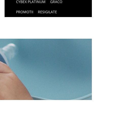
CYBEX PLATINUM
GRACO
PROMOTII
RESIGILATE