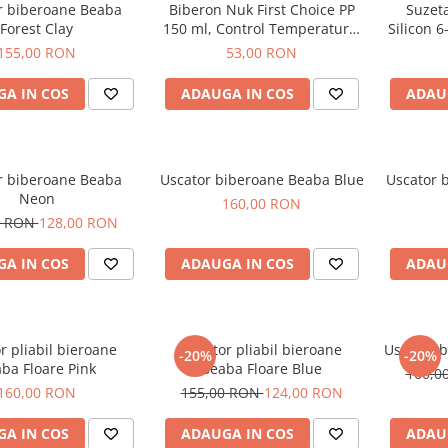
r biberoane Beaba
Biberon Nuk First Choice PP
Suzet
Forest Clay
150 ml, Control Temperatura,
Silicon 6
Tetina Invatare Silicon 6-18
155,00 RON
53,00 RON
luni, Disney Roz
A IN COS
ADAUGA IN COS
ADAU
r biberoane Beaba
Uscator biberoane Beaba Blue
Uscator 
Neon
160,00 RON
0 RON
128,00 RON
A IN COS
ADAUGA IN COS
ADAU
r pliabil bieroane
Uscator pliabil bieroane
Uscator 
-20%
-20%
ba Floare Pink
Beaba Floare Blue
160,0
160,00 RON
155,00 RON
124,00 RON
A IN COS
ADAUGA IN COS
ADAU