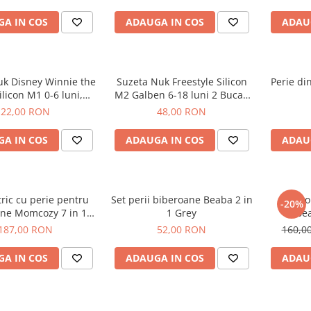
A IN COS
ADAUGA IN COS
ADAU
uk Disney Winnie the
Suzeta Nuk Freestyle Silicon
Perie din
ilicon M1 0-6 luni,
M2 Galben 6-18 luni 2 Bucati
Winnie
Set
22,00 RON
48,00 RON
A IN COS
ADAUGA IN COS
ADAU
tric cu perie pentru
Set perii biberoane Beaba 2 in
Uscato
-20%
ne Momcozy 7 in 1
1 Grey
Bea
Green
187,00 RON
52,00 RON
160,0
A IN COS
ADAUGA IN COS
ADAU