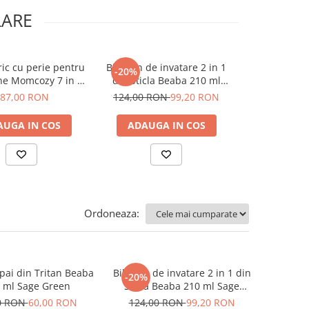
LARE
ric cu perie pentru
Biberon de invatare 2 in 1
Perie din sil
-20%
ne Momcozy 7 in 1
din Sticla Beaba 210 ml
1 Sag
Green
Sage Green
87,00 RON
124,00 RON
99,20 RON
59,0
AUGA IN COS
ADAUGA IN COS
ADAUGA
Ordoneaza:
pai din Tritan Beaba
Biberon de invatare 2 in 1 din
-20%
 ml Sage Green
Sticla Beaba 210 ml Sage
Green
0 RON
60,00 RON
124,00 RON
99,20 RON