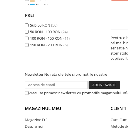
Bleu
(1)
Galben
(5)
PRET
Gri
(9)
Sub 50 RON
Multicolor
(56)
(4)
50 RON - 100 RON
Portocaliu
(1)
(24)
Pentru o h
100 RON - 150 RON
Rosu
(1)
(11)
cel mai bi
150 RON - 200 RON
Roz
(12)
(5)
senzatie n
Transparent
(8)
stomatologi
Verde
(10)
copilasul 
Vernil
(1)
Newsletter
Nu rata ofertele si promotiile noastre
Vreau sa primesc newsletter cu promotiile magazinului. Af
MAGAZINUL MEU
CLIENTI
Magazine ErFi
Cum Cum
Despre noi
Metode de