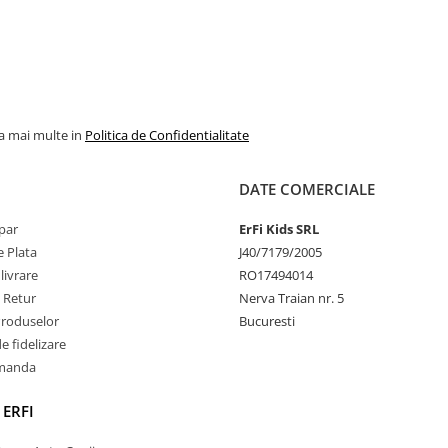
la mai multe in
Politica de Confidentialitate
DATE COMERCIALE
par
ErFi Kids SRL
 Plata
J40/7179/2005
livrare
RO17494014
e Retur
Nerva Traian nr. 5
Produselor
Bucuresti
 fidelizare
omanda
 ERFI