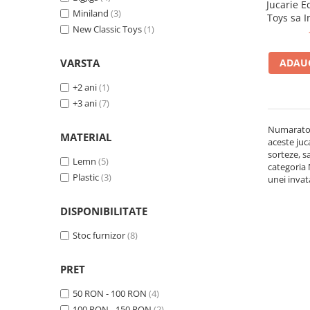
Jucarie E
Miniland
(3)
Toys sa 
New Classic Toys
(1)
VARSTA
ADAUG
+2 ani
(1)
+3 ani
(7)
Numaratori
MATERIAL
aceste juca
sorteze, sa
Lemn
(5)
categoria 
Plastic
(3)
unei invat
DISPONIBILITATE
Stoc furnizor
(8)
PRET
50 RON - 100 RON
(4)
100 RON - 150 RON
(2)