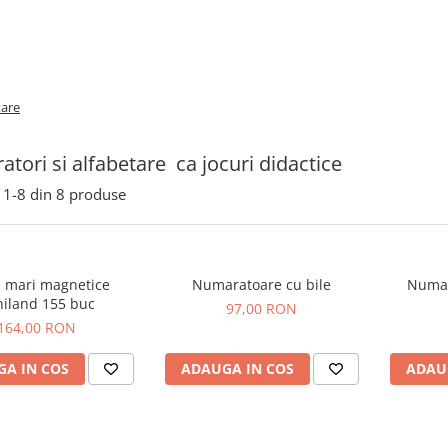
tare
tori si alfabetare ca jocuri didactice
1-
8
din
8
produse
e mari magnetice
Numaratoare cu bile
Numar
iland 155 buc
97,00 RON
164,00 RON
A IN COS
ADAUGA IN COS
ADAU