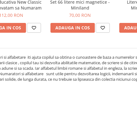
ducativa New Classic
Set 66 litere mici magnetice -
Lite
Invatam sa Numaram
Miniland
Mi
112,00 RON
70,00 RON
A IN COS
ADAUGA IN COS
ADAU
 si alfabetare iti ajuta copilul sa obtina o cunoastere de baza a numerelor si
rii clasice , copilul tau isi dezvolta abilitatile matematice, de scriere si de c
 adune si sa scada. Iar alfabetul limbii romane si alfabetul in engleza, la scrie
Numaratori si alfabetare sunt utile pentru dezvoltarea logicii, indemanarii s
ari solide, de lunga durata, ce nu trebuie sa lipseasca din colectia niciunui co