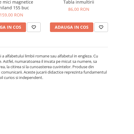
re mici magnetice
Tabla inmultirii
niland 155 buc
86,00 RON
159,00 RON
GA IN COS
ADAUGA IN COS
 a alfabetului limbii romane sau alfabetul in engleza. Cu
itire. Astfel, numaratoarea il invata pe micut sa numere, sa
rea, la citirea si la cunoasterea cuvintelor. Produse din
i comunicarii. Aceste jucarii didactice reprezinta fundamentul
pil curios si independent.