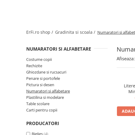
Jucarii de rol
Decoratiuni
Jucarii educative
Figurine jucarii mici
Jucarii electronice
ErFi.ro shop /
Gradinita si scoala /
Numaratori si alfabe
Jucarii interactive
Frumusete si Bijuterii
Numara
NUMARATORI SI ALFABETARE
Jocuri de societate
Afiseaza:
Costume copii
Rechizite
Ghiozdane si rucsacuri
Penare si portofele
Pictura si desen
Liter
Numaratori si alfabetare
Min
Plastilina si modelare
Table scolare
Carti pentru copii
ADAUG
PRODUCATORI
BigJigs
(4)