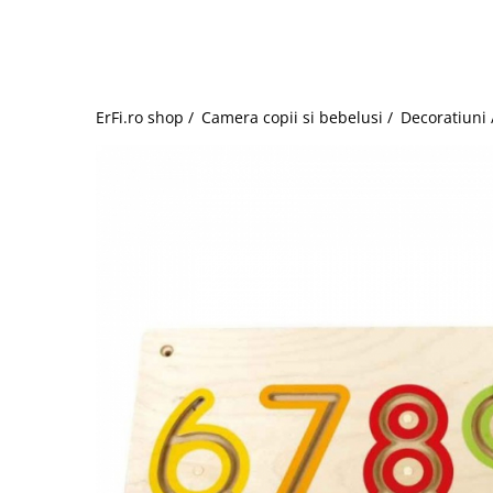
Jucarii de rol
Decoratiuni
Jucarii educative
Figurine jucarii mici
Jucarii electronice
ErFi.ro shop /
Camera copii si bebelusi /
Decoratiuni 
Jucarii interactive
Frumusete si Bijuterii
Jocuri de societate