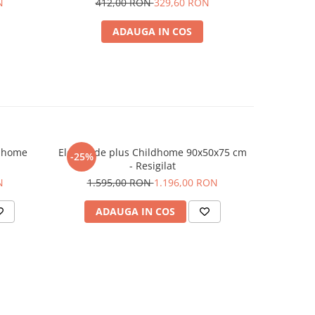
N
412,00 RON
329,60 RON
1
ADAUGA IN COS
ldhome
Elefant de plus Childhome 90x50x75 cm
Decorat
-25%
-20%
- Resigilat
N
1.595,00 RON
1.196,00 RON
72
ADAUGA IN COS
AD