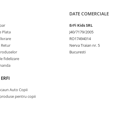
DATE COMERCIALE
par
ErFi Kids SRL
 Plata
J40/7179/2005
livrare
RO17494014
e Retur
Nerva Traian nr. 5
Produselor
Bucuresti
 fidelizare
omanda
 ERFI
Scaun Auto Copii
 produse pentru copii