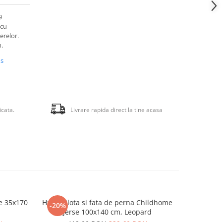
9
 cu
erelor.
.
us
icata.
Livrare rapida direct la tine acasa
e 35x170
Husa pilota si fata de perna Childhome
Cearsaf 
-20%
-20%
Jerse 100x140 cm, Leopard