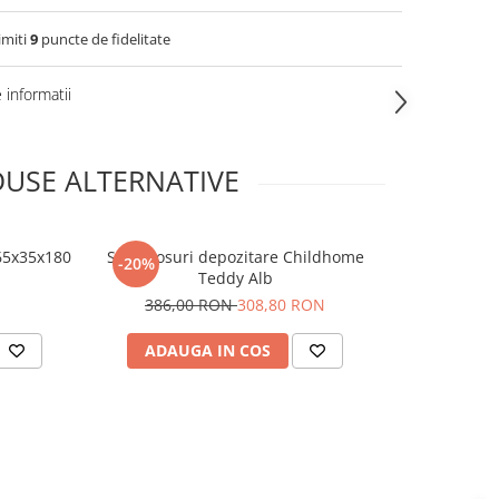
imiti
9
puncte de fidelitate
informatii
USE ALTERNATIVE
65x35x180
Set 3 cosuri depozitare Childhome
Set 3 cosur
-20%
-20%
Teddy Alb
386,00 RON
308,80 RON
386,0
ADAUGA IN COS
ADAUG