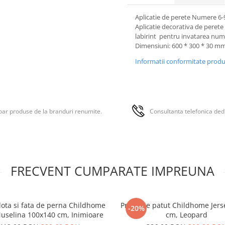
Aplicatie de perete Numere 6-
Aplicatie decorativa de perete
labirint pentru invatarea num
Dimensiuni: 600 * 300 * 30 mm
Informatii conformitate prod
ar produse de la branduri renumite.
Consultanta telefonica ded
FRECVENT CUMPARATE IMPREUNA
lota si fata de perna Childhome
Protectie patut Childhome Jers
-20%
Muselina 100x140 cm, Inimioare
cm, Leopard