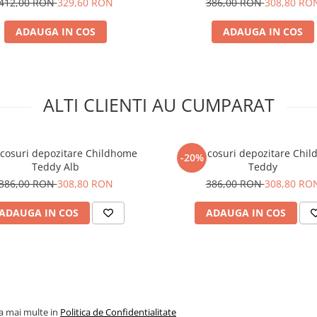
412,00 RON
329,60 RON
386,00 RON
308,80 RO
ADAUGA IN COS
ADAUGA IN COS
ALTI CLIENTI AU CUMPARAT
 cosuri depozitare Childhome
Set 3 cosuri depozitare Chi
-20%
Teddy Alb
Teddy
386,00 RON
308,80 RON
386,00 RON
308,80 RO
ADAUGA IN COS
ADAUGA IN COS
la mai multe in
Politica de Confidentialitate