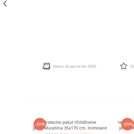
Alaturi de parinti din 2005.
Do
Protectie patut Childhome
Husa pi
-20%
-20%
Jerse/Muselina 35x170 cm, Inimioare
Jerse/