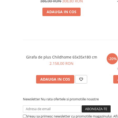
386,00 RON
308,80 RON
ADAUGA IN COS
Girafa de plus Childhome 65x35x180 cm
Set 3
-20%
2.158,00 RON
ADAUGA IN COS
Newsletter
Nu rata ofertele si promotiile noastre
Vreau sa primesc newsletter cu promotiile magazinului. Af