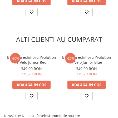
ADAUGA IN COS
ADAUGA IN COS
Utilizare sub supravegherea unui adult.
Recomandat echipament de protectie (casca, protectii),
in functie de experienta.
Folosire pe suprafete plane si sigure, departe de trafic.
Verifica periodic strangerea componentelor, conform
manualului de instructiuni.
ALTI CLIENTI AU CUMPARAT
Nota:
nuanta produsului poate varia in functie de lumina
ambientala si setarile ecranului.
Bicicleta echilibru Yvolution
Bicicleta echilibru Yvolution
-20%
-20%
Y Velo Junior Red
Y Velo Junior Blue
349,00 RON
349,00 RON
279,20 RON
279,20 RON
ADAUGA IN COS
ADAUGA IN COS
Newsletter
Nu rata ofertele si promotiile noastre