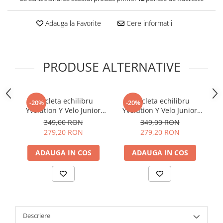
Adauga la Favorite
Cere informatii
PRODUSE ALTERNATIVE
Bicicleta echilibru
Bicicleta echilibru
-20%
-20%
Yvolution Y Velo Junior
Yvolution Y Velo Junior
Red
Blue
349,00 RON
349,00 RON
279,20 RON
279,20 RON
ADAUGA IN COS
ADAUGA IN COS
Descriere