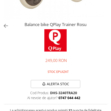
Jucarii de rol
Decoratiuni
Jucarii educative
Figurine jucarii mici
Jucarii electronice
Balance bike QPlay Trainer Rosu
Jucarii interactive
Frumusete si Bijuterii
Jocuri de societate
249,00 RON
STOC EPUIZAT
ALERTA STOC
Cod Produs:
DHS-3240TRA20
Ai nevoie de ajutor?
0747 044 442
La achizitionarea acestui produs primiti
12
puncte de fidelitate