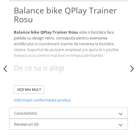
Balance bike QPlay Trainer
Rosu
Balance bike QPlay Trainer Rosu
este o bicicleta fara
pedale cu design retro, conceputa pentru exersarea
echilibrului si coordonarii inainte de trecerea la bicicleta
clasica. Suportul de picioare amplasat jos ajuta la o pozitie
fireasca si la control mai bun in timpul plimbarilor.
De ce sa o alegi
Design retro
cu suport de picioare jos, potrivit pentru
primele plimbari.
VEZI MAI MULT
Cadru din otel
pentru durabilitate.
Sa comoda
din piele ecologica, matlasata pentru
Informatii conformitate produs
confort.
Inaltime ajustabila
la ghidon si sa, pentru adaptare la
Caracteristici
cresterea copilului.
Roti din spuma EVA
cu densitate ridicata, pentru rulare
Review-uri
(0)
usoara.
Mansoane TPU
pentru priza buna.