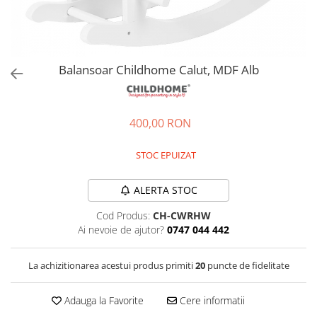
Jucarii de rol
Decoratiuni
Jucarii educative
Figurine jucarii mici
Jucarii electronice
Balansoar Childhome Calut, MDF Alb
Jucarii interactive
Frumusete si Bijuterii
400,00 RON
Jocuri de societate
STOC EPUIZAT
ALERTA STOC
Cod Produs:
CH-CWRHW
Ai nevoie de ajutor?
0747 044 442
La achizitionarea acestui produs primiti
20
puncte de fidelitate
Adauga la Favorite
Cere informatii