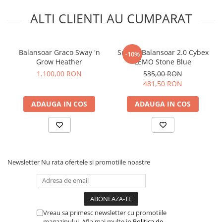
1:2014+A1:2018.
Intretinere: folositi o carpa umeda si uscati imediat.
ALTI CLIENTI AU CUMPARAT
Balansoar Graco Sway 'n
Suport Balansoar 2.0 Cybex
-10%
Grow Heather
LEMO Stone Blue
1.100,00 RON
535,00 RON
481,50 RON
ADAUGA IN COS
ADAUGA IN COS
Newsletter
Nu rata ofertele si promotiile noastre
Vreau sa primesc newsletter cu promotiile
Childhome
, brandul de produse premium pentru bebelusi
magazinului. Afla mai multe in
Politica de