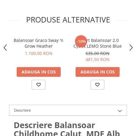
PRODUSE ALTERNATIVE
Balansoar Graco Sway 'n
Suport Balansoar 2.0
-10%
Grow Heather
Cybex LEMO Stone Blue
C
1.100,00 RON
535,00 RON
481,50 RON
ADAUGA IN COS
ADAUGA IN COS
Descriere
Descriere Balansoar
Childhome Calut, MDF Alb