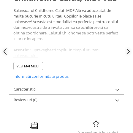
Balansoarul Childhome Calut, MDF Alb va aduce atat de
multa bucurie micutului tau. Copiilor le place sa se
balanseze! Aceasta este modalitatea perfecta pentru copilul
dumneavoastra de a invata cum sa se echilibreze si sa
obtina coordonare. Calutul Childhome se potriveste perfect
in orice incapere.
Atentie:
Supravegheati copilul in timpul utilizarii
balansoarului.
VEZI MAI MULT
Informatii conformitate produs
Caracteristici
Review-uri
(0)
Doar produse de la branduri