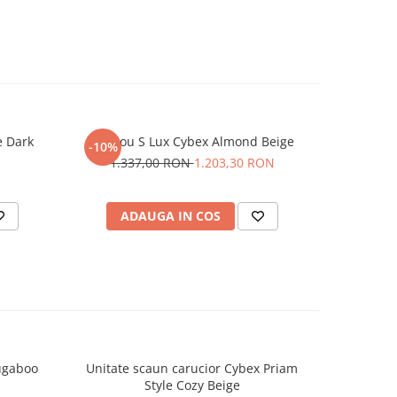
e Dark
Landou S Lux Cybex Almond Beige
Carucio
-10%
-20%
Ta
1.337,00 RON
1.203,30 RON
4.0
ADAUGA IN COS
AD
Bugaboo
Unitate scaun carucior Cybex Priam
Unitate sc
-10%
Style Cozy Beige
T