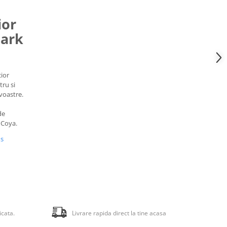
ior
Dark
cior
ru si
 voastre.
de
 Coya.
us
icata.
Livrare rapida direct la tine acasa