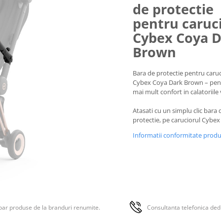
de protectie
pentru caruc
Cybex Coya 
Brown
Bara de protectie pentru caru
Cybex Coya Dark Brown – pent
mai mult confort in calatoriile
Atasati cu un simplu clic bara 
protectie, pe caruciorul Cybex
Informatii conformitate prod
ar produse de la branduri renumite.
Consultanta telefonica ded