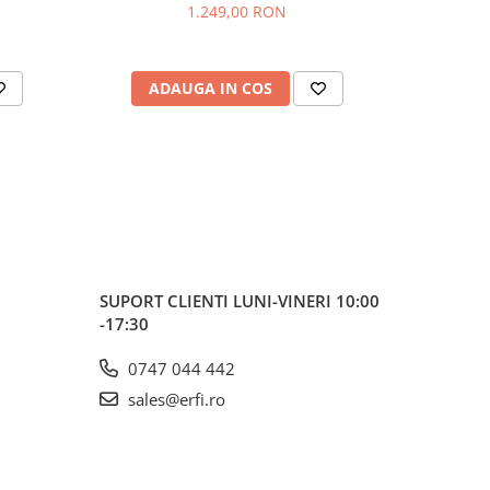
1.249,00 RON
1.5
ADAUGA IN COS
AD
SUPORT CLIENTI
LUNI-VINERI 10:00
-17:30
0747 044 442
sales@erfi.ro