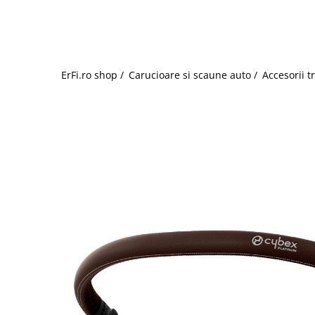
Jucarii de rol
Decoratiuni
Jucarii educative
Figurine jucarii mici
Jucarii electronice
ErFi.ro shop /
Carucioare si scaune auto /
Accesorii t
Jucarii interactive
Frumusete si Bijuterii
Jocuri de societate