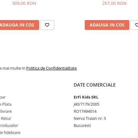
309,00 RON
257,00 RON
ADAUGA IN COS
ADAUGA IN COS
la mai multe in
Politica de Confidentialitate
DATE COMERCIALE
par
ErFi Kids SRL
 Plata
J40/7179/2005
livrare
RO17494014
e Retur
Nerva Traian nr. 5
Produselor
Bucuresti
 fidelizare