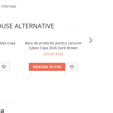
informatii
USE ALTERNATIVE
ybex Coya
Bara de protectie pentru carucior
Bara de pro
Cybex Coya 2026 Dark Brown
Cybex
249,00 RON
ADAUGA IN COS
ADAUG
ra