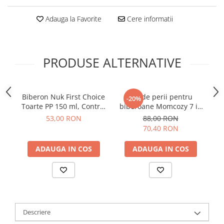
Adauga la Favorite
Cere informatii
PRODUSE ALTERNATIVE
Biberon Nuk First Choice
Set de perii pentru
-20%
Toarte PP 150 ml, Control
biberoane Momcozy 7 in
Temperatura, Tetina
1 din silicon
M
53,00 RON
88,00 RON
Invatare Silicon 6-18 luni,
70,40 RON
Disney Lion King
ADAUGA IN COS
ADAUGA IN COS
Descriere