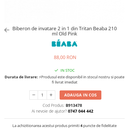
Jucarii de rol
Decoratiuni
Jucarii educative
Figurine jucarii mici
Jucarii electronice
Biberon de invatare 2 in 1 din Tritan Beaba 210
ml Old Pink
Jucarii interactive
Frumusete si Bijuterii
Jocuri de societate
88,00 RON
IN STOC
Durata de livrare:
⚡Produsul este disponibil in stocul nostru si poate
fi livrat imediat
ADAUGA IN COS
Cod Produs:
B913478
Ai nevoie de ajutor?
0747 044 442
La achizitionarea acestui produs primiti
4
puncte de fidelitate