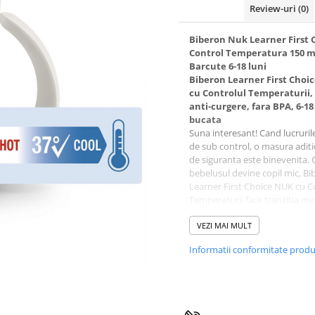
Review-uri
(0)
Biberon Nuk Learner First 
Control Temperatura 150 m
Barcute 6-18 luni
Biberon Learner First Choi
cu Controlul Temperaturii, 
anti-curgere, fara BPA, 6-18 
bucata
Suna interesant! Cand lucruril
de sub control, o masura adit
de siguranta este binevenita.
bebelusul devine copil mic, Bi
Learner First Choice NUK cu C
Temperaturii face tranzitia ma
catre etapa in care acesta va b
ajutor.
VEZI MAI MULT
Biberonul Learner First Choic
Informatii conformitate prod
cu Controlul Temperaturii indic
scurta privire, cand este atins
temperatura optima de baut s
asigura ca lichidul nu este pre
fierbinte. Daca este prea fierbi