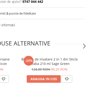
evoie de ajutor?
0747 044 442
imiti
2
puncte de fidelitate
informatii
USE ALTERNATIVE
eroane
Biberon de invatare 2 in 1 din Sticla
Set elec
-20%
licon
Beaba 210 ml Sage Green
biberoane 
ON
124,00 RON
99,20 RON
ADAUGA IN COS
ADAUG