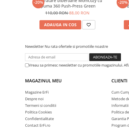
Set curatare biberoane Momcozy cu
Bibero
-20%
-20%
spuma 360 Push-Press Green
B
110,00 RON
88,00 RON
ADAUGA IN COS
Newsletter
Nu rata ofertele si promotiile noastre
Vreau sa primesc newsletter cu promotiile magazinului. Af
MAGAZINUL MEU
CLIENTI
Magazine ErFi
Cum Cum
Despre noi
Metode de
Termeni si conditii
Informatii 
Politica Cookies
Politica d
Confidentialitate
Garantia 
Contact ErFi.ro
Program de