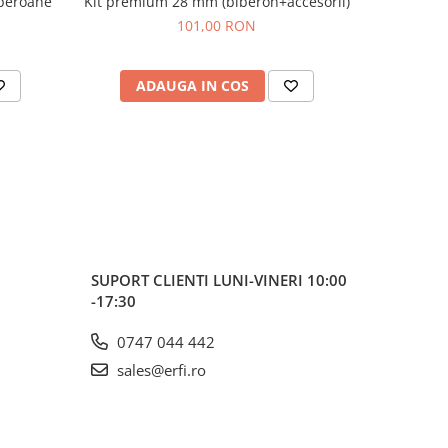
iberoane
Kit premium 28 mm (biberon+accesorii)
Uscator pl
-20%
te
101,00 RON
16
ntru
ADAUGA IN COS
AD
l are un
a cu
um ar fi
e.
r de
e si
e NUK
lele din
SUPORT CLIENTI
LUNI-VINERI 10:00
-17:30
l
e 6-18
0747 044 442
sales@erfi.ro
re
ferm in