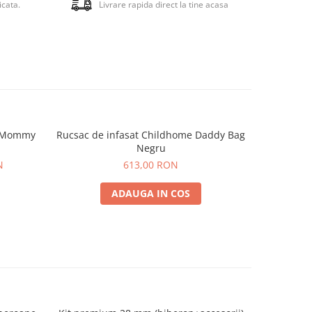
icata.
Livrare rapida direct la tine acasa
. In
 aiba
aturii
a
ea, te
ani pe
e Mommy
Rucsac de infasat Childhome Daddy Bag
Geanta de 
itate
-20%
Negru
N
613,00 RON
61
icon,
lare
ADAUGA IN COS
siunea
evenirea
micutul
ul din
e
 la
fina -