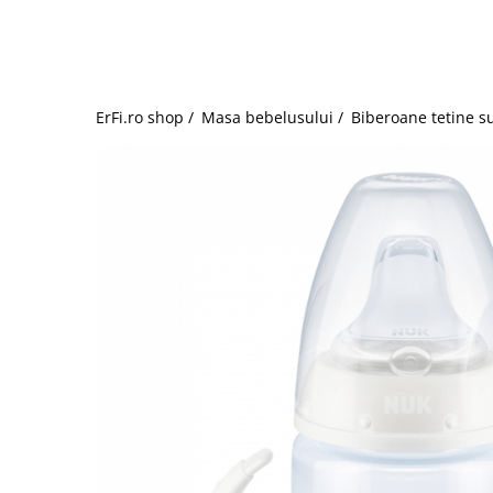
Jucarii de rol
Decoratiuni
Jucarii educative
Figurine jucarii mici
Jucarii electronice
ErFi.ro shop /
Masa bebelusului /
Biberoane tetine s
Jucarii interactive
Frumusete si Bijuterii
Jocuri de societate