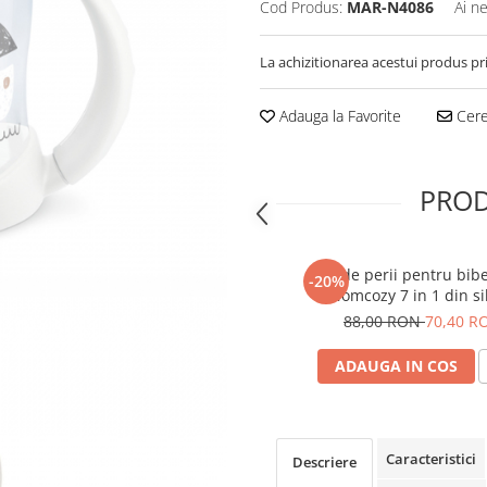
Cod Produs:
MAR-N4086
Ai n
La achizitionarea acestui produs pr
Adauga la Favorite
Cere 
PROD
Set de perii pentru bib
-20%
Momcozy 7 in 1 din si
88,00 RON
70,40 R
ADAUGA IN COS
Caracteristici
Descriere