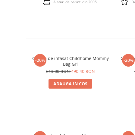
Alaturi de parinti din 2005.
Do
Geanta de infasat Childhome Mommy
Geanta
-20%
-20%
Bag Gri
613,00 RON
490,40 RON
ADAUGA IN COS