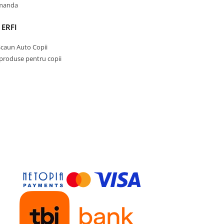
• Indicatorul de control al
omanda
temperaturii integrat isi schi
culoarea daca lichidul din inte
 ERFI
prea fierbinte. In acest caz, cu
albastra a indicatorului devine
Scaun Auto Copii
• Cu tetina moale din silicon, 6
 produse pentru copii
• Biberon din polipropilena, an
curgere, volum 150 ml, fara BP
• Poate fi combinat cu toate
accesoriile din gama First Cho
Biberoanele Learner NUK resp
Standardul European de Sigu
EN14350.
Cititi cu atentie avertismentele
instructiunile din interior. Va
sa pastrati informatiile despr
si articol / nr. LOT pentru o uti
viitoare. Canile si tetinele NUK
compatibile numai cu articolel
gama corespunzatoare.