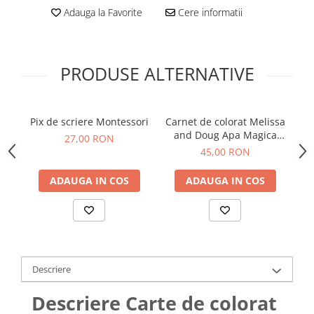
Adauga la Favorite
Cere informatii
PRODUSE ALTERNATIVE
Pix de scriere Montessori
Carnet de colorat Melissa
Ca
and Doug Apa Magica
27,00 RON
Labirint
45,00 RON
ADAUGA IN COS
ADAUGA IN COS
Descriere
Descriere Carte de colorat