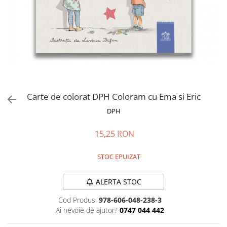
Jucarii de rol
Decoratiuni
Jucarii educative
Figurine jucarii mici
Jucarii electronice
Jucarii interactive
Frumusete si Bijuterii
Jocuri de societate
Carte de colorat DPH Coloram cu Ema si Eric
DPH
15,25 RON
STOC EPUIZAT
ALERTA STOC
Cod Produs:
978-606-048-238-3
Ai nevoie de ajutor?
0747 044 442