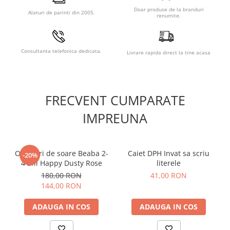
DPH Coloram cu Ema si Eric:
Doar produse de la branduri
Alaturi de parinti din 2005.
renumite.
Editura: DPH.
Autor(i): Ioana Chicet Macoveiciuc (Printesa Urbana).
ISBN: 978-606-048-238-3.
Consultanta telefonica dedicata.
Livrare rapida direct la tine acasa
Tip coperta: Brosurata.
Format: 20 x 25.
An aparitie: 2020.
Numar pagini: 24.
Varsta: +3 ani.
FRECVENT CUMPARATE
Produsul este nou si comercializat in ambalajul original al
IMPREUNA
producatorului. Imaginile de pe EduClass au caracter
informativ. Nuanta, tonul si intensitatea culorii pot varia in
functie de monitor.
Ochelari de soare Beaba 2-
Caiet DPH Invat sa scriu
-20%
4 ani Happy Dusty Rose
literele
180,00 RON
41,00 RON
144,00 RON
ADAUGA IN COS
ADAUGA IN COS