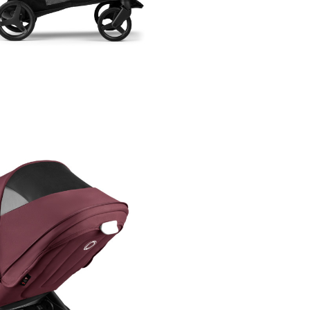
ofera tot spatiul de care ai nev
un cadru usor, sezut reversibil
prevazut cu sistem de centuri
prindere in 5 puncte, bara de
protectie si capotina extensibi
Caracteristici
Carucior Bugab
Dragonfly 2 in 1
Black/Dark Che
Versatilitate cu Bugaboo
Dragonfly
Poate fi utilizat de la nastere
impreuna cu landoul Bugabo
Dragonfly si de la 6 luni pana 
4 ani (22 kg) cu partea sport.
De asemenea, poti crea un si
calatorie complet impreuna cu
auto Bugaboo Turtle Air si ada
potriviti.