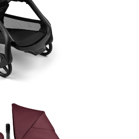
Bugaboo Dragonfly este compa
cu toate accesoriile Bugaboo, 
puncte de atasare pentru sup
pahar, geanta de infasat si est
compatibil cu sezutul pentru a
copil Bugaboo Wheeled Board
Sistem de pliere unic, inov
Caracteristica cu adevarat spec
caruciorului Bugaboo Dragonf
sistemul unic, inovativ de plier
dimensiuni ultra-compacte: at
configuratie de carucior sport, 
atunci cand pe sasiu este mon