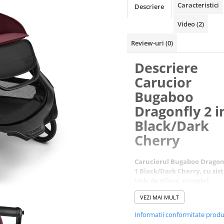
Caracteristici
Descriere
Video
(2)
Review-uri
(0)
Descriere
Carucior
Bugaboo
Dragonfly 2 i
Black/Dark
Cherry
Caruciorul Bugaboo Dragonf
1 Black/Dark Cherry, cu si
unic de pliere, complet
revolutionar este compus d
VEZI MAI MULT
Carucior Bugaboo Black/D
Informatii conformitate prod
Cherry.