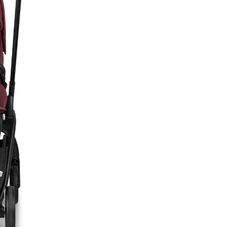
Landou Bugaboo Dragonfl
Cherry.
Bugaboo Dragonfly redefines
rapiditatea si usurinta plierii u
carucior – si nu exista nimic
asemanator pe piata. Un mod
compact si inovator prin care i
celui mai apreciat brand de ca
premium pentru copii isi prop
duca plimbarea parintilor cu b
un alt nivel.
1. Carucior
Bugaboo
Dragonfly 2 i
Black/Dark
Cherry
Designul sau patentat si futuri
demonstreza ca compactitate