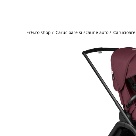
Jucarii de rol
Decoratiuni
Jucarii educative
Figurine jucarii mici
Jucarii electronice
ErFi.ro shop /
Carucioare si scaune auto /
Carucioare 
Jucarii interactive
Frumusete si Bijuterii
Jocuri de societate