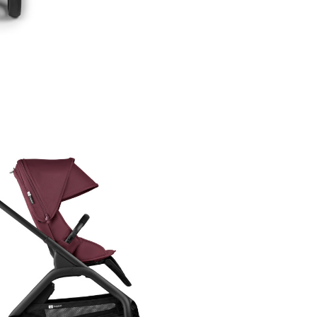
trebuie sa compromita confort
acest fapt transforma carucior
Bugaboo Dragonfly intr-un ad
"game changer": pliere usoara 
stabilitate in pozitie verticala, 
landou sau parte sport atasat
sasiu, indiferent de directia in
sunt orientate sau de accesori
utilizat. Il poti plia intr-o singu
actiune, cu o singura mana iar
deplierea este la fel de simpla!
Caruciorul viitorului, Buga
Dragonfly, este castigatoru
premiului iF Design Award! 
criterii au stat la baza eval
sale: idee, design, functii, 
si diferentierea fata de pr
din aceeasi gama.
Cu un design sofisticat si eleg
Bugaboo Dragonfly iti ofera o
experienta de condus de neega
timp ce sistemul de depozitare 