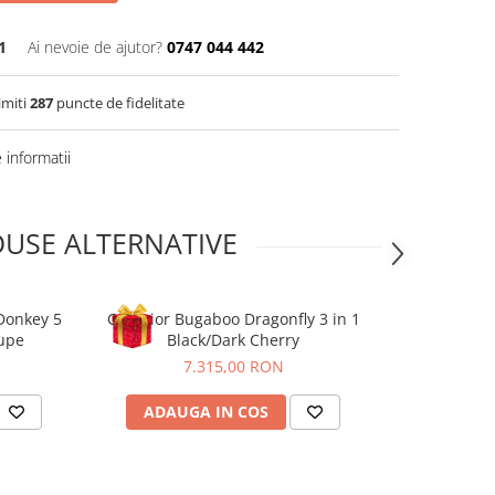
1
Ai nevoie de ajutor?
0747 044 442
imiti
287
puncte de fidelitate
informatii
USE ALTERNATIVE
Donkey 5
Carucior Bugaboo Dragonfly 3 in 1
Carucior Bu
upe
Black/Dark Cherry
Blac
7.315,00 RON
7
ADAUGA IN COS
ADAUG