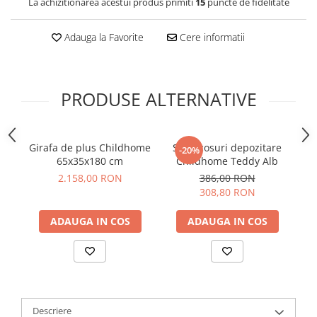
La achizitionarea acestui produs primiti
15
puncte de fidelitate
Adauga la Favorite
Cere informatii
PRODUSE ALTERNATIVE
Girafa de plus Childhome
Set 3 cosuri depozitare
S
-20%
65x35x180 cm
Childhome Teddy Alb
2.158,00 RON
386,00 RON
308,80 RON
ADAUGA IN COS
ADAUGA IN COS
Descriere