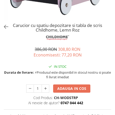
Jucarii de rol
Decoratiuni
Jucarii educative
Figurine jucarii mici
Jucarii electronice
Carucior cu spatiu depozitare si tabla de scris
Childhome, Lemn Roz
Jucarii interactive
Frumusete si Bijuterii
Jocuri de societate
386,00 RON
308,80 RON
Economisesti:
77,20
RON
IN STOC
Durata de livrare:
⚡Produsul este disponibil in stocul nostru si poate
fi livrat imediat
ADAUGA IN COS
Cod Produs:
CH-WODSTRP
Ai nevoie de ajutor?
0747 044 442