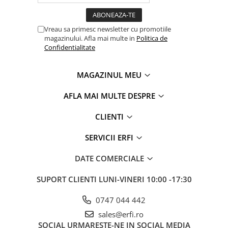
Childhome
, brandul de produse premium pentru bebelusi
Vreau sa primesc newsletter cu promotiile
nascut in Belgia, transforma camera celui mic intr-un loc al
magazinului. Afla mai multe in
Politica de
culorii, echilibrului, starii de bine pentru intreaga familie.
Confidentialitate
Premiile obtinute de-a lungul anilor de produsele Childhome
precum scaunele de masa din colectiile
MAGAZINUL MEU
Sixeater,
Evolu2
,
One 80°
sau de deja celebra colectie
de
genti Mommy Bag
sunt o reconfirmare a calitatilor
AFLA MAI MULTE DESPRE
acestor produse, iar faptul ca ele se regasesc atat in
camerele bebelusilor celebri, dar si in milioane de alte case
CLIENTI
din intreaga lume, subliniaza importanta frumosului in viata
parintilor de pretutindeni.
SERVICII ERFI
DATE COMERCIALE
SUPORT CLIENTI
LUNI-VINERI 10:00 -17:30
0747 044 442
sales@erfi.ro
SOCIAL
URMARESTE-NE IN SOCIAL MEDIA