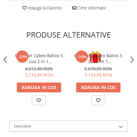
Adauga la Favorite
Cere informatii
PRODUSE ALTERNATIVE
Carucior Cybex Balios S
Carucior Cybex Balios S
C
-20%
-10%
Lux 2 in 1
Lux 3 in 1
L
Taupe/Chocolate Brown
Taupe/Chocolate Brown
Bl
4.012,00 RON
5.670,00 RON
cu Scoica Auto Cloud G i-
3.210,00 RON
5.103,00 RON
Size Plus reclinabila
ADAUGA IN COS
ADAUGA IN COS
Descriere