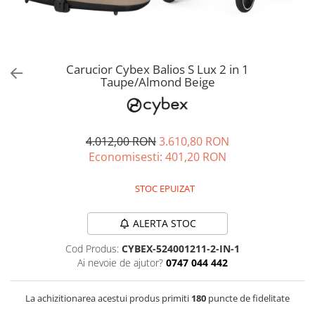
Jucarii de rol
Decoratiuni
Jucarii educative
Figurine jucarii mici
Jucarii electronice
Carucior Cybex Balios S Lux 2 in 1
Taupe/Almond Beige
Jucarii interactive
Frumusete si Bijuterii
Jocuri de societate
4.012,00 RON
3.610,80 RON
Economisesti:
401,20
RON
STOC EPUIZAT
ALERTA STOC
Cod Produs:
CYBEX-524001211-2-IN-1
Ai nevoie de ajutor?
0747 044 442
La achizitionarea acestui produs primiti
180
puncte de fidelitate