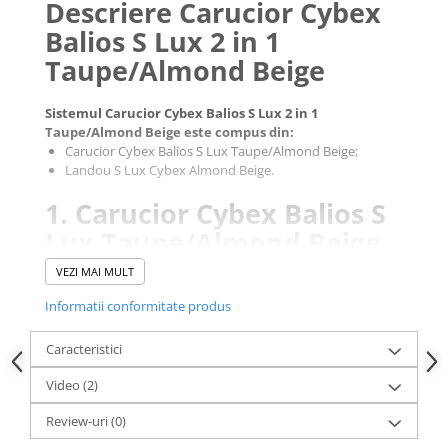
Descriere Carucior Cybex
Balios S Lux 2 in 1
Taupe/Almond Beige
Sistemul Carucior Cybex Balios S Lux 2 in 1
Taupe/Almond Beige este compus din:
Carucior Cybex Balios S Lux Taupe/Almond Beige;
Landou S Lux Cybex Almond Beige.
1. Carucior Cybex Balios S
Lux Taupe/Almond Beige
VEZI MAI MULT
Creat pentru a trai la maxim viata orasului, noul Carucior
Cybex Balios S Lux Taupe/Almond Beige ofera toata
Informatii conformitate produs
flexibilitatea, confortul si luxul pe care tu si copilul tau le-ai
putea dori, chiar din prima zi.
Caracteristici
Cu noul Carucior Cybex Balios S Lux, bordurile, pavajul sau
Video
(2)
trotuarele accidentate sunt usor de abordat datorita
suspensiei avansate pregatita pentru oras.
Review-uri
(0)