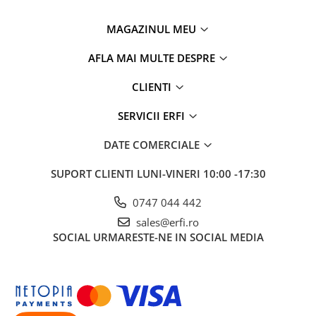
MAGAZINUL MEU
AFLA MAI MULTE DESPRE
CLIENTI
SERVICII ERFI
DATE COMERCIALE
Capotina XXL cu insert din plasa
SUPORT CLIENTI
LUNI-VINERI 10:00 -17:30
Protejati-va copilul de elementele naturii cu autorul
capotinei XXL confectionata din material ce ofera protectie
0747 044 442
impotriva ultravioletelor UPF50+. Fereastra din plasa ofera
sales@erfi.ro
respirabilitate crescuta, permite aerului sa circule in zilele
SOCIAL
URMARESTE-NE IN SOCIAL MEDIA
calde.