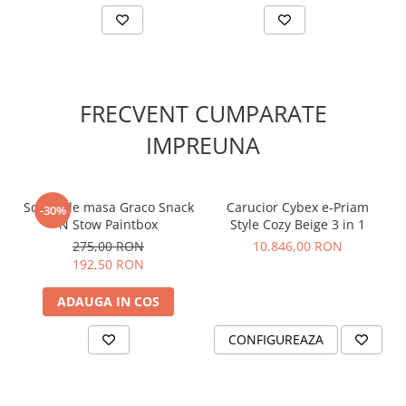
Balios S Lux este compatibil, atat cu unitatea de scaun si
landoul S Lux, cat si cu
scoica auto Cybex
, recunoscută si
premiata international.
FRECVENT CUMPARATE
IMPREUNA
Scaun de masa Graco Snack
Carucior Cybex e-Priam
-30%
N Stow Paintbox
Style Cozy Beige 3 in 1
275,00 RON
10.846,00 RON
192,50 RON
Pozitie ergonomica intinsa (full lie-flat)
ADAUGA IN COS
Unitatea scaunului reversibila a caruciorului Balios S Lux are
ultimul cuvant in ceea ce priveste confortul si luxul si este
CONFIGUREAZA
complet reglabila intr-o pozitie ergonomica intinsa pentru
utilizare inca de la nastere.