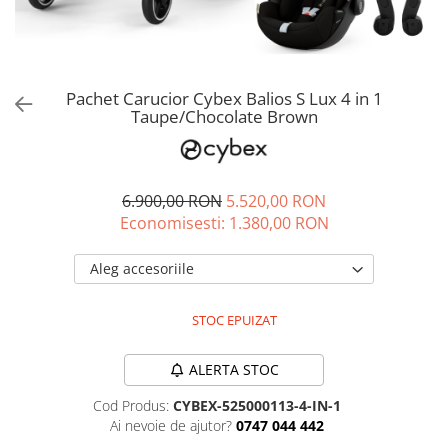
Jucarii de rol
Decoratiuni
Jucarii educative
Figurine jucarii mici
Jucarii electronice
Pachet Carucior Cybex Balios S Lux 4 in 1
Taupe/Chocolate Brown
Jucarii interactive
Frumusete si Bijuterii
Jocuri de societate
6.900,00 RON
5.520,00 RON
Economisesti:
1.380,00
RON
Aleg accesoriile
STOC EPUIZAT
ALERTA STOC
Cod Produs:
CYBEX-525000113-4-IN-1
Ai nevoie de ajutor?
0747 044 442