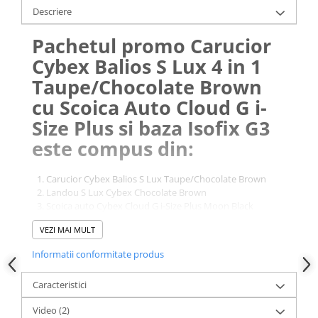
Descriere
Pachetul promo Carucior
Cybex Balios S Lux 4 in 1
Taupe/Chocolate Brown
cu Scoica Auto Cloud G i-
Size Plus si baza Isofix G3
este compus din:
Carucior Cybex Balios S Lux Taupe/Chocolate Brown
Landou S Lux Cybex Chocolate Brown
Scoica auto Cybex Cloud G i-Size Plus Moon Black
Baza Isofix G3
VEZI MAI MULT
Adaptori scaun auto Cybex carucior Balios S Lux
Informatii conformitate produs
Pentru a se putea monta pe cadrul caruciorului, pachetul
include adaptoarele pentru scoica auto Cybex, compatibile
Caracteristici
cu caruciorul Balios S Lux.
Video
(2)
1. Carucior Cybex Balios S