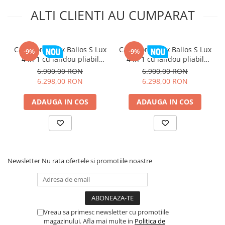
ALTI CLIENTI AU CUMPARAT
Carucior Cybex Balios S Lux
Carucior Cybex Balios S Lux
-9%
-9%
4 in 1 cu landou pliabil
4 in 1 cu landou pliabil
Almond Beige 2026
Chocolate Brown 2026
6.900,00 RON
6.900,00 RON
6.298,00 RON
6.298,00 RON
ADAUGA IN COS
ADAUGA IN COS
Suspensie avansata
Suspensia rotilor din fata se combina cu suspensia
revolutionara aflata pe cadrul din spate, pentru a oferi un
nou nivel de confort in timpul calatoriilor. Mobilitate pentru
dumneavoastra si somn neintrerupt pentru cel mic.
Newsletter
Nu rata ofertele si promotiile noastre
Vreau sa primesc newsletter cu promotiile
magazinului. Afla mai multe in
Politica de