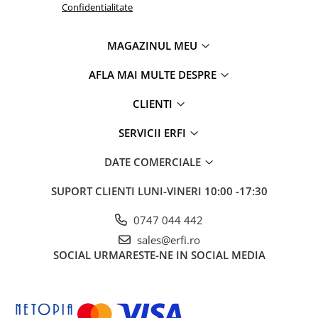
Confidentialitate
MAGAZINUL MEU
AFLA MAI MULTE DESPRE
Centuri reglabile cu o singura tragere
Asigurati-va copilul in cateva secunde. O singura mana este
CLIENTI
tot ce ai nevoie pentru a potrivi centurile in pozitia perfecta.
Aceasta noua caracteristica a carucioarelor Cybex Balios S
SERVICII ERFI
Lux elimina necesitatea de a potrivi centurile individual,
economisind timp. Cu o singura tragere a curelei de la baza
scaunului, gasiti rapid potrivirea perfecta pentru confortul si
DATE COMERCIALE
siguranta copilului dumneavoastra.
SUPORT CLIENTI
LUNI-VINERI 10:00 -17:30
0747 044 442
sales@erfi.ro
SOCIAL
URMARESTE-NE IN SOCIAL MEDIA