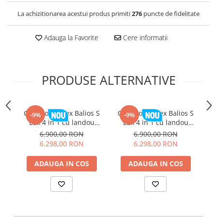
La achizitionarea acestui produs primiti
276
puncte de fidelitate
Adauga la Favorite
Cere informatii
PRODUSE ALTERNATIVE
Carucior Cybex Balios S
Carucior Cybex Balios S
C
-9%
-9%
Lux 4 in 1 cu landou
Lux 4 in 1 cu landou
pliabil Almond Beige
pliabil Chocolate Brown
p
6.900,00 RON
6.900,00 RON
2026
2026
6.298,00 RON
6.298,00 RON
ADAUGA IN COS
ADAUGA IN COS