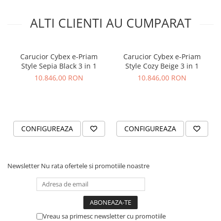
ALTI CLIENTI AU CUMPARAT
Carucior Cybex e-Priam
Carucior Cybex e-Priam
Style Sepia Black 3 in 1
Style Cozy Beige 3 in 1
10.846,00 RON
10.846,00 RON
CONFIGUREAZA
CONFIGUREAZA
Newsletter
Nu rata ofertele si promotiile noastre
Carucior Cybex e-Priam 3 in 1
Sepia Black - Cadru Chrome
Vreau sa primesc newsletter cu promotiile