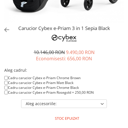
Jucarii de rol
Decoratiuni
Jucarii educative
Figurine jucarii mici
Jucarii electronice
Carucior Cybex e-Priam 3 in 1 Sepia Black
Jucarii interactive
Frumusete si Bijuterii
10.146,00 RON
9.490,00 RON
Jocuri de societate
Economisesti:
656,00
RON
Aleg cadrul:
Cadru carucior Cybex e-Priam Chrome Brown
Cadru carucior Cybex e-Priam Matt Black
Cadru carucior Cybex e-Priam Chrome Black
Cadru carucior Cybex e-Priam Rosegold + 250,00 RON
Aleg accesoriile:
STOC EPUIZAT