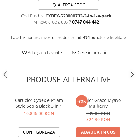
ALERTA STOC
Cod Produs:
CYBEX-523000733-3-in-1-e-pack
Ai nevoie de ajutor?
0747 044 442
La achizitionarea acestui produs primiti
474
puncte de fidelitate
Adauga la Favorite
Cere informatii
PRODUSE ALTERNATIVE
Carucior Cybex e-Priam
Carucior Graco Myavo
C
-30%
Style Sepia Black 3 in 1
Mulberry
T
10.846,00 RON
749,00 RON
cu
524,30 RON
CONFIGUREAZA
ADAUGA IN COS