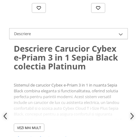
Descriere
Descriere Carucior Cybex
e-Priam 3 in 1 Sepia Black
colectia Platinum
Sistemul de carucior Cybex e-Priam 3 in 1 in nuanta Sepia
Black combina eleganta si functionalitatea, oferind solutia
perfecta pentru parintii moderni. Acest sistem versatil
include un carucior de lux cu asistenta electrica, un landou
confortabil si o scoica auto Cybex Cloud T i-Size Plus Sepia
Black, conceput pentru a asigura confortul si siguranta
copilului dumneavoastra de la nastere si pana la varsta de 4
ani.
VEZI MAI MULT