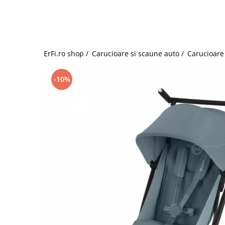
Jucarii de rol
Decoratiuni
Jucarii educative
Figurine jucarii mici
Jucarii electronice
ErFi.ro shop /
Carucioare si scaune auto /
Carucioare 
Jucarii interactive
Frumusete si Bijuterii
-10%
Jocuri de societate