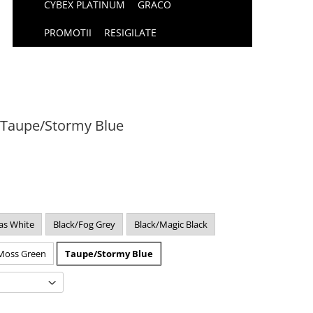
CYBEX PLATINUM
GRACO
PROMOTII
RESIGILATE
e Taupe/Stormy Blue
as White
Black/Fog Grey
Black/Magic Black
Moss Green
Taupe/Stormy Blue