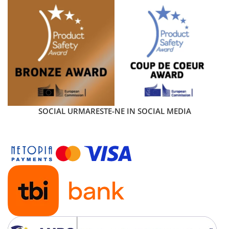
Carucior Cybex Priam 3 in 1
Peach Pink - Cadru Rosegold
SOCIAL
URMARESTE-NE IN SOCIAL MEDIA