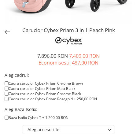
Jucarii de rol
Decoratiuni
Jucarii educative
Figurine jucarii mici
Jucarii electronice
Carucior Cybex Priam 3 in 1 Peach Pink
Jucarii interactive
Frumusete si Bijuterii
7.896,00 RON
7.409,00 RON
Jocuri de societate
Economisesti:
487,00
RON
Aleg cadrul:
Cadru carucior Cybex Priam Chrome Brown
Cadru carucior Cybex Priam Matt Black
Cadru carucior Cybex Priam Chrome Black
Cadru carucior Cybex Priam Rosegold + 250,00 RON
Aleg Baza Isofix:
Baza Isofix Cybex T + 1.200,00 RON
Aleg accesoriile: