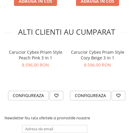
ADAUGA IN COS
ADAUGA IN COS
ALTI CLIENTI AU CUMPARAT
Carucior Cybex Priam 3 in 1
Carucior Cybex Priam Style
Carucior Cybex Priam Style
Peach Pink - Cadru Chrome
Peach Pink 3 in 1
Cozy Beige 3 in 1
Brown
8.596,00 RON
8.596,00 RON
CONFIGUREAZA
CONFIGUREAZA
Newsletter
Nu rata ofertele si promotiile noastre