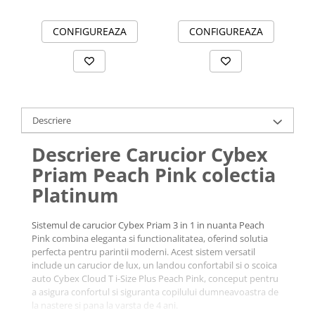
CONFIGUREAZA
CONFIGUREAZA
Descriere
Descriere Carucior Cybex
Priam Peach Pink colectia
Platinum
Sistemul de carucior Cybex Priam 3 in 1 in nuanta Peach
Pink combina eleganta si functionalitatea, oferind solutia
perfecta pentru parintii moderni. Acest sistem versatil
include un carucior de lux, un landou confortabil si o scoica
auto Cybex Cloud T i-Size Plus Peach Pink, conceput pentru
a asigura confortul si siguranta copilului dumneavoastra de
la nastere si pana la varsta de 4 ani.