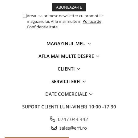
Vreau sa primesc newsletter cu promotiile
magazinului. Afla mai multe in
Politica de
Confidentialitate
MAGAZINUL MEU
AFLA MAI MULTE DESPRE
Carucior Cybex Priam 3 in 1
Peach Pink - Cadru Matt Black
CLIENTI
SERVICII ERFI
DATE COMERCIALE
SUPORT CLIENTI
LUNI-VINERI 10:00 -17:30
0747 044 442
sales@erfi.ro