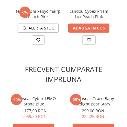
intemperiilor. Iar cu sistemul de centuri reglabile cu o
singura tragere, asigurati copilul in cateva secunde, cu o
textil vechi xebyc mairp
Landou Cybex Priam
Sc
-7%
singura mana, usor si rapid.
Peach Pink
Lux Peach Pink
Cl
Caruciorul Cybex Priam Peach Pink poate fi configurat
ALERTA STOC
ADAUGA IN COS
A
folosind cele 4 variante de cadru:
Carucior Cybex Priam 3 in 1
Peach Pink - Cadru Chrome
Black
FRECVENT CUMPARATE
IMPREUNA
Balansoar Cybex LEMO
Balansoar Graco Baby
-10%
-25%
Stone Blue
Delight Bear Story
1.177,00 RON
299,00 RON
1.059,30 RON
224,25 RON