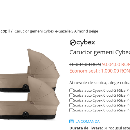
copii /
Carucior gemeni Cybex e-Gazelle S Almond Beige
Carucior gemeni Cybex
10.004,00 RON
9.004,00 RO
Economisesti:
1.000,00
RON
Ai nevoie de scoica, alege culo
Scoica auto Cybex Cloud G i-Size 
Scoica auto Cybex Cloud G i-Size P
Scoica auto Cybex Cloud G i-Size P
Scoica auto Cybex Cloud G i-Size P
Scoica auto Cybex Cloud G i-Size 
LA COMANDA
Durata de livrare:
⚡Produsul este d