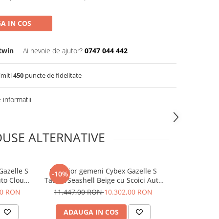
A IN COS
twin
Ai nevoie de ajutor?
0747 044 442
imiti
450
puncte de fidelitate
informatii
USE ALTERNATIVE
Gazelle S
Carucior gemeni Cybex Gazelle S
Carucior g
-10%
-10%
uto Cloud
Taupe/Seashell Beige cu Scoici Auto
Taupe/Almon
Cloud G3 Plus
C
00 RON
11.447,00 RON
10.302,00 RON
11.447,0
ADAUGA IN COS
ADAUG