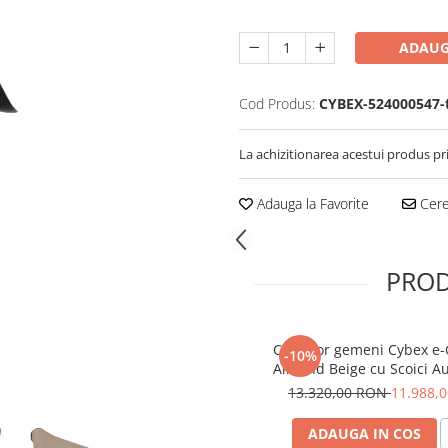
ADAUG
Cod Produs:
CYBEX-524000547-
La achizitionarea acestui produs pr
Adauga la Favorite
Cere 
PROD
Carucior gemeni Cybex e-
-10%
Almond Beige cu Scoici A
G3 Plus
13.320,00 RON
11.988,
ADAUGA IN COS