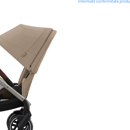
Informatii conformitate prod
Pentru transportul in auto
se pot adauga si
scoici auto
compatibile: Aton S2 sau Clo
Size (se achizitioneaza sepa
Carucior gemeni Cybex e-Gazel
Almond Beige - un carucior ele
pentru familiile in crestere.
Dati un impuls vietii de zi cu zi
Cybex e-Gazelle S si suportul
electronic pentru urcare in pan
deplasare pe suprafate
neuniforme. Controlul e-Power
caruciorului este simpla, cu o
si interfata de utilizare intuitiv
incorporate in maner. In plus,
functie de balansare automat
usor caruciorul inainte si inap
pentru a linisti copilul.
Indiferent daca aveti nevoie d