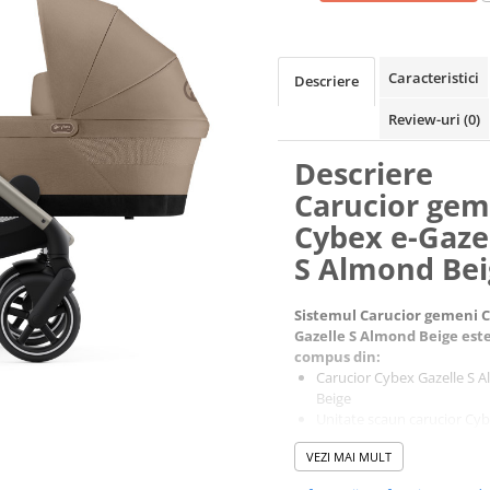
Caracteristici
Descriere
Review-uri
(0)
Descriere
Carucior gem
Cybex e-Gaze
S Almond Bei
Sistemul Carucior gemeni C
Gazelle S Almond Beige est
compus din:
Carucior Cybex Gazelle S 
Beige
Unitate scaun carucior Cy
Gazelle S Almond Beige
VEZI MAI MULT
2 x Landou Cybex Gazelle 
Almond Beige