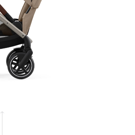
Motorul electric va asista pan
caruciorul atinge viteza de 5 
Aceasta inseamna ca daca ram
sau sub ritmul de mers obisnu
motorul va continua sa ofere
asistenta fara probleme. Cu t
acestea, odata ce depasiti ace
viteza, motorul se va opri aut
asigurandu-va ca aveti control
deplin asupra caruciorului.
In plus, Cybex e-Gazelle S ofer
suport si pe suprafete denivel
usor de controlat cu maneta 
acceleratie de pe maner pentr
calatorie mai lina.
Caracteristici
Carucior Cybex 
Gazelle S Almo
Beige: