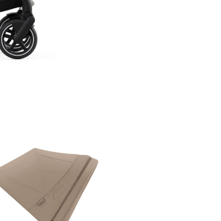
sau scoica auto, pentru a 
diferite combinatii.
Modul gemeni:
utilizati d
configuratii impreuna cu
landourile, unitatile de sc
scoicile auto Cybex. Acest 
permite celor doi copii sa
calatoreasca asigurandu-le 
grad de confort.
​​​​​Sistem inteligent de asiste
electronica
Sistemul inteligent de asisten
electronica al caruciorului Cyb
Gazelle S este conceput pentr
ajuta sa urcati si sa coborati 
pana la aproximativ 25% (sau i
14°), comparabile cu panta ab
strazii Lombard din San Franci
Indiferent daca mergeti la deal
vale, motorul electric va redu
considerabil efortul necesar,
asigurand o experienta lina si
confortabila.