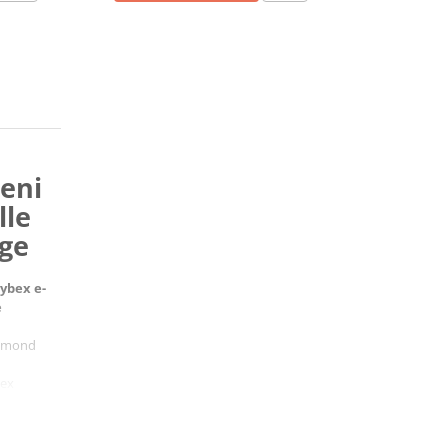
eni
lle
ge
ybex e-
e
Almond
bex
S