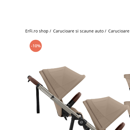
Jucarii de rol
Decoratiuni
Jucarii educative
Figurine jucarii mici
Jucarii electronice
ErFi.ro shop /
Carucioare si scaune auto /
Carucioare 
Jucarii interactive
Frumusete si Bijuterii
-10%
Jocuri de societate