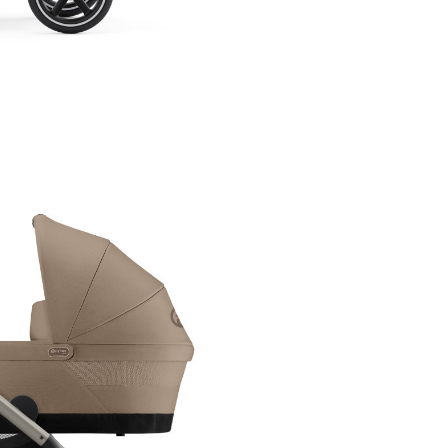
carucior pentru un singur copi
gemeni sau frati de varste difer
peste 20 de configuratii va ofe
flexibilitatea de care au nevoi
familiile, mai ales atunci cand 
timp.
Sistem modular All-in-One
Caruciorul Cybex e-Gazelle S 
pana la 23 de configuratii, ce 
unitati de scaun, landouri, scoi
Cybex si cosul de cumparaturi
detasabil. Poate fi folosit in
urmatoarele moduri:
Single
(pentru un singur co
landoul, unitatea scaunulu
scoica auto pot fi montate
cadrul caruciorului Cybex 
S, impreuna cu cosul de
cumparaturi detasabil.
Modul 2 copii:
pentru ace
cosul de cumparaturi poate
inlocuit cu landou, unitate