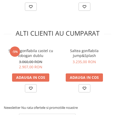
ALTI CLIENTI AU CUMPARAT
Saltea gonflabila castel cu
Saltea gonflabila
-5%
tobogan dublu
Jump&Splash
3.060,00 RON
3.235,00 RON
2.907,00 RON
ADAUGA IN COS
ADAUGA IN COS
Newsletter
Nu rata ofertele si promotiile noastre