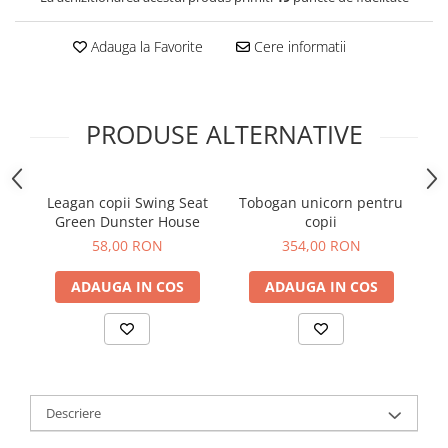
Adauga la Favorite
Cere informatii
PRODUSE ALTERNATIVE
Leagan copii Swing Seat
Tobogan unicorn pentru
Green Dunster House
copii
t
58,00 RON
354,00 RON
ADAUGA IN COS
ADAUGA IN COS
Descriere