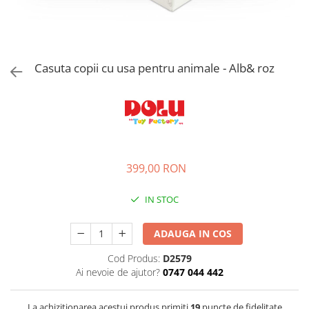
Jucarii de rol
Decoratiuni
Jucarii educative
Figurine jucarii mici
Jucarii electronice
Casuta copii cu usa pentru animale - Alb& roz
Jucarii interactive
Frumusete si Bijuterii
Jocuri de societate
399,00 RON
IN STOC
ADAUGA IN COS
Cod Produs:
D2579
Ai nevoie de ajutor?
0747 044 442
La achizitionarea acestui produs primiti
19
puncte de fidelitate