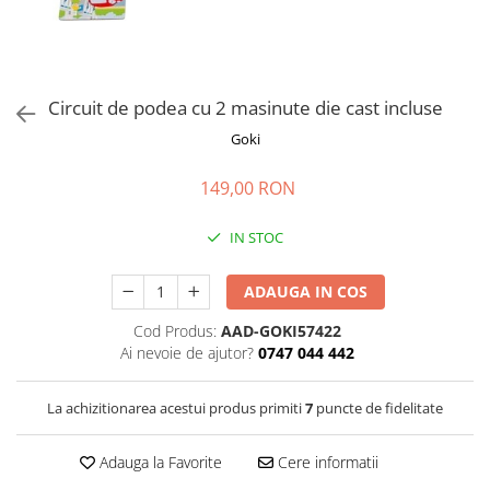
Jucarii de rol
Decoratiuni
Jucarii educative
Figurine jucarii mici
Jucarii electronice
Circuit de podea cu 2 masinute die cast incluse
Jucarii interactive
Goki
Frumusete si Bijuterii
149,00 RON
Jocuri de societate
IN STOC
ADAUGA IN COS
Cod Produs:
AAD-GOKI57422
Ai nevoie de ajutor?
0747 044 442
La achizitionarea acestui produs primiti
7
puncte de fidelitate
Adauga la Favorite
Cere informatii