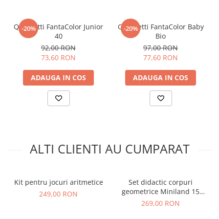
Quercetti FantaColor Junior
Quercetti FantaColor Baby
-20%
-20%
40
Bio
92,00 RON
97,00 RON
73,60 RON
77,60 RON
ADAUGA IN COS
ADAUGA IN COS
ALTI CLIENTI AU CUMPARAT
Kit pentru jocuri aritmetice
Set didactic corpuri
geometrice Miniland 15
249,00 RON
piese
269,00 RON