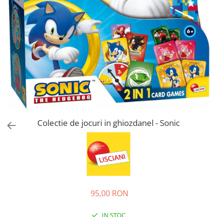
Jucarii de rol
Decoratiuni
Jucarii educative
Figurine jucarii mici
Jucarii electronice
Jucarii interactive
Frumusete si Bijuterii
Jocuri de societate
Colectie de jocuri in ghiozdanel - Sonic
95,00 RON
IN STOC