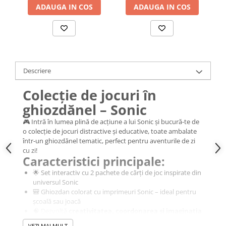
ADAUGA IN COS
ADAUGA IN COS
Descriere
Colecție de jocuri în
ghiozdănel – Sonic
🎮 Intră în lumea plină de acțiune a lui Sonic și bucură-te de
o colecție de jocuri distractive și educative, toate ambalate
într-un ghiozdănel tematic, perfect pentru aventurile de zi
cu zi!
Caracteristici principale:
🌟 Set interactiv cu 2 pachete de cărți de joc inspirate din
universul Sonic
🎒 Ghiozdan colorat cu imprimeuri Sonic – ideal pentru
școală sau joacă
🧠 Dezvoltă
creativitatea, coordonarea și imaginația
celor mici
VEZI MAI MULT