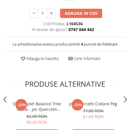
ADAUGA IN COS
Cod Produs:
L104536
Ai nevoie de ajutor?
0747 044 442
La achizitionarea acestui produs primiti
4
puncte de fidelitate
Adauga la Favorite
Cere informatii
PRODUSE ALTERNATIVE
Stay Apple! Balance Tree
Joc Quercetti Codare Peg
-20%
-20%
Game - Joc Quercetti
77,00 RON
Educativ si Interactiv
82,00 RON
61,60 RON
pentru Toata Familia
65,60 RON