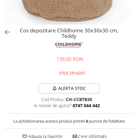
Jucarii de rol
Decoratiuni
Jucarii educative
Figurine jucarii mici
Jucarii electronice
Cos depozitare Childhome 30x30x30 cm,
Teddy
Jucarii interactive
Frumusete si Bijuterii
Jocuri de societate
139,00 RON
STOC EPUIZAT
ALERTA STOC
Cod Produs:
CH-CCBTB30
Ai nevoie de ajutor?
0747 044 442
La achizitionarea acestui produs primiti
6
puncte de fidelitate
Adauga la Favorite
Cere informatii