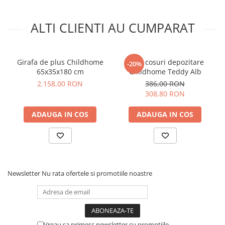
Dimensiuni: 30 x 30 x 30 cm.
Greutate sustinuta: 5 kg.
ALTI CLIENTI AU CUMPARAT
Material: 100% poliester; Captuseala: 100% poliester.
Conform cu standardul de siguranta: EN71-3:2019.
Intretinere: Nu spalati la masina - Curatati cu o carpa
umeda si uscati imediat.
Girafa de plus Childhome
Set 3 cosuri depozitare
-20%
65x35x180 cm
Childhome Teddy Alb
2.158,00 RON
386,00 RON
308,80 RON
ADAUGA IN COS
ADAUGA IN COS
Newsletter
Nu rata ofertele si promotiile noastre
Vreau sa primesc newsletter cu promotiile