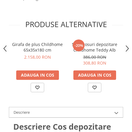
PRODUSE ALTERNATIVE
Girafa de plus Childhome
Set 3 cosuri depozitare
S
-20%
65x35x180 cm
Childhome Teddy Alb
2.158,00 RON
386,00 RON
308,80 RON
ADAUGA IN COS
ADAUGA IN COS
Descriere
Descriere Cos depozitare