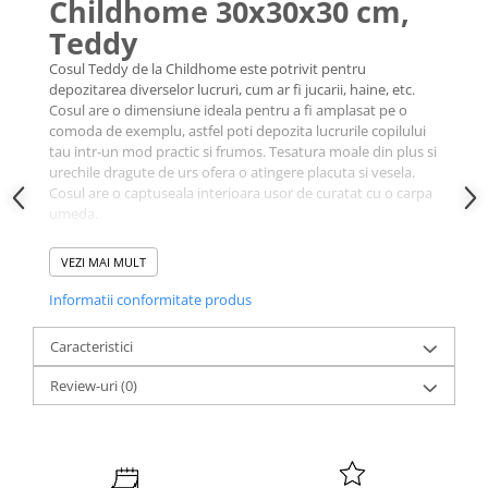
Childhome 30x30x30 cm,
Teddy
Cosul Teddy de la Childhome este potrivit pentru
depozitarea diverselor lucruri, cum ar fi jucarii, haine, etc.
Cosul are o dimensiune ideala pentru a fi amplasat pe o
comoda de exemplu, astfel poti depozita lucrurile copilului
tau intr-un mod practic si frumos. Tesatura moale din plus si
urechile dragute de urs ofera o atingere placuta si vesela.
Cosul are o captuseala interioara usor de curatat cu o carpa
umeda.
VEZI MAI MULT
Informatii conformitate produs
Caracteristici
Review-uri
(0)