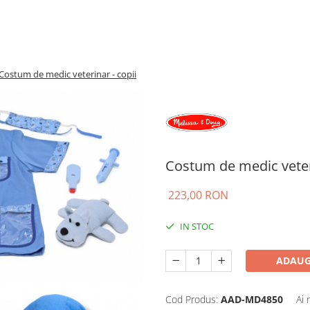
Costum de medic veterinar - copii
Costum de medic veteri
223,00 RON
IN STOC
ADAUG
Cod Produs:
AAD-MD4850
Ai 