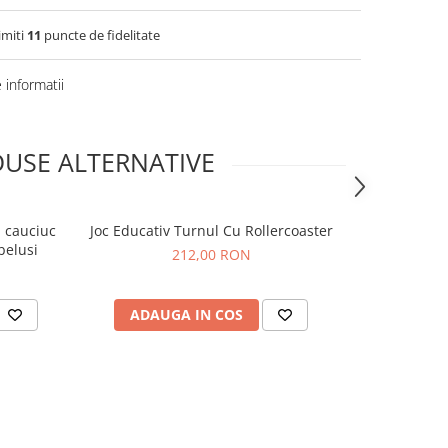
imiti
11
puncte de fidelitate
informatii
USE ALTERNATIVE
n cauciuc
Joc Educativ Turnul Cu Rollercoaster
Papusa bebel
belusi
212,00 RON
ADAUGA IN COS
ADAUG