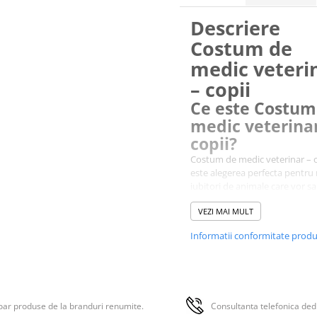
Descriere
Costum de
medic veteri
– copii
Ce este Costum
medic veterinar
copii?
Costum de medic veterinar – c
este alegerea perfecta pentru 
iubitori de animale care vor sa
joace de-a doctorul. Copilul s
VEZI MAI MULT
costuma ca un adevarat medi
veterinar si poate avea grija d
Informatii conformitate prod
animalutele lui preferate.
Ce contine Cos
de medic veter
– copii?
ar produse de la branduri renumite.
Consultanta telefonica ded
Costum de medic veterinar – c