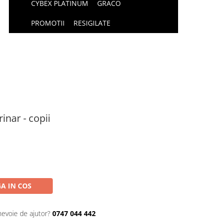
CYBEX PLATINUM
GRACO
PROMOTII
RESIGILATE
nar - copii
A IN COS
nevoie de ajutor?
0747 044 442