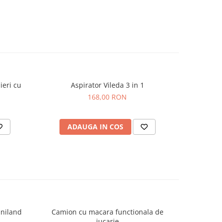
masca
p cu
si o
a
a la
lungata.
ieri cu
Aspirator Vileda 3 in 1
Masin
opii
168,00 RON
 cu
ADAUGA IN COS
AD
baterii
luse).
ic
i?
opii
care
iniland
Camion cu macara functionala de
Trusa M
ostea
jucarie