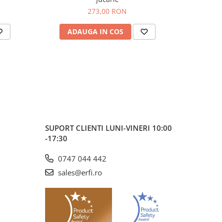
273,00 RON
e
ADAUGA IN COS
AD
SUPORT CLIENTI
LUNI-VINERI 10:00
-17:30
0747 044 442
sales@erfi.ro