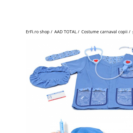
Jucarii de rol
Decoratiuni
Jucarii educative
Figurine jucarii mici
Jucarii electronice
ErFi.ro shop /
AAD TOTAL /
Costume carnaval copii /
Jucarii interactive
Frumusete si Bijuterii
Jocuri de societate