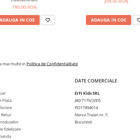
299,00 RON
fata de animale. Este o alegere
799,00 RON
minunata pentru ore intregi d
distractie educativa.
ADAUGA IN COS
ADAUGA IN COS
la mai multe in
Politica de Confidentialitate
DATE COMERCIALE
par
ErFi Kids SRL
 Plata
J40/7179/2005
livrare
RO17494014
e Retur
Nerva Traian nr. 5
Produselor
Bucuresti
 fidelizare
omanda