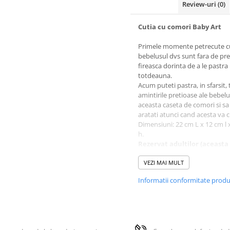
Review-uri
(0)
Cutia cu comori Baby Art
Primele momente petrecute c
bebelusul dvs sunt fara de pret
fireasca dorinta de a le pastra
totdeauna.
Acum puteti pastra, in sfarsit,
amintirile pretioase ale bebelu
aceasta caseta de comori si sa 
aratati atunci cand acesta va c
Dimensiuni: 22 cm L x 12 cm l 
h.
Rezervat adultilor (aceasta
este o jucarie).
Instructiunile de utilizare se g
VEZI MAI MULT
interior.
Informatii conformitate prod
Cutia contine 5 cutiute colora
dimensiuni diferite, 5 plicuri c
si materialele necesare pentru
imprimarea amprentei cu vop
manutei/piciorusului.