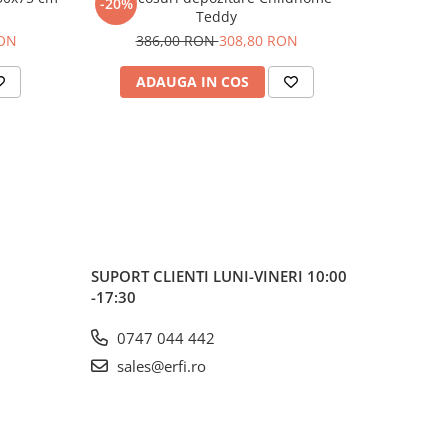
-20%
-20%
Teddy
scris
RON
386,00 RON
308,80 RON
38
ADAUGA IN COS
AD
SUPORT CLIENTI
LUNI-VINERI 10:00
-17:30
0747 044 442
sales@erfi.ro