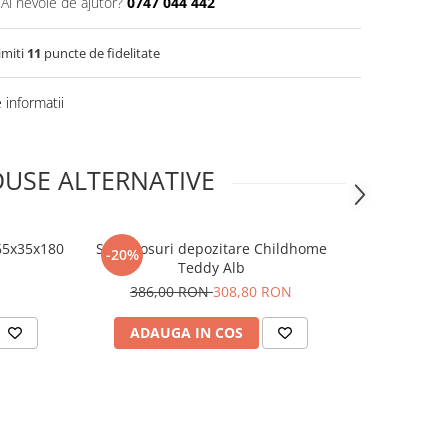
Ai nevoie de ajutor?
0747 044 442
imiti
11
puncte de fidelitate
informatii
USE ALTERNATIVE
65x35x180
Set 3 cosuri depozitare Childhome
Elefant de p
-20%
-25%
Teddy Alb
c
386,00 RON
308,80 RON
1.595,0
ADAUGA IN COS
ADAUG