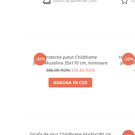
Alaturi de parinti din 2005.
Do
Protectie patut Childhome
Husa pi
-20%
-20%
Jerse/Muselina 35x170 cm, Inimioare
Jerse/
386,00 RON
308,80 RON
ADAUGA IN COS
Girafa de plus Childhome 65x35x180 cm
Set 3