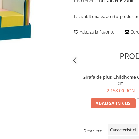
Cod Produs:
BEC-3601097700
La achizitionarea acestui produs pr
Adauga la Favorite
Cere 
PROD
Girafa de plus Childhome 
cm
2.158,00 RON
ADAUGA IN COS
Caracteristici
Descriere