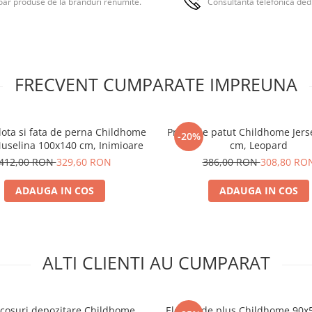
ar produse de la branduri renumite.
Consultanta telefonica ded
Testat dermatologic, 100% 
pentru bebelusul dvs.
Fotografiile sunt doar ilustrati
FRECVENT CUMPARATE IMPREUNA
lota si fata de perna Childhome
Protectie patut Childhome Jers
-20%
Muselina 100x140 cm, Inimioare
cm, Leopard
412,00 RON
329,60 RON
386,00 RON
308,80 RO
ADAUGA IN COS
ADAUGA IN COS
ALTI CLIENTI AU CUMPARAT
 cosuri depozitare Childhome
Elefant de plus Childhome 90x