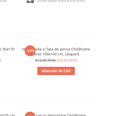
icata.
Livrare rapida direct la tine acasa
sigur
ve.
e 35x170
Husa pilota si fata de perna Childhome
Cearsaf 
-20%
-20%
Jerse 100x140 cm, Leopard
N
412,00 RON
329,60 RON
1
ADAUGA IN COS
50x75 cm
Set 3 cosuri depozitare Childhome
Carucior cu