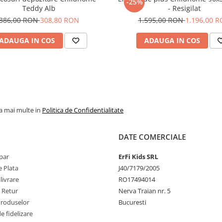
-25%
Teddy Alb
- Resigilat
386,00 RON
308,80 RON
1.595,00 RON
1.196,00 
ADAUGA IN COS
ADAUGA IN COS
la mai multe in
Politica de Confidentialitate
DATE COMERCIALE
par
ErFi Kids SRL
 Plata
J40/7179/2005
livrare
RO17494014
e Retur
Nerva Traian nr. 5
Produselor
Bucuresti
 fidelizare