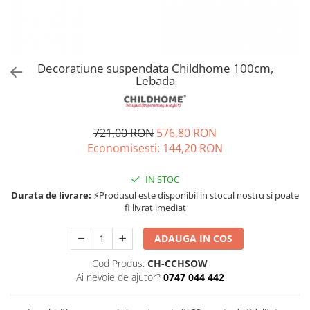
Jucarii de rol
Decoratiuni
Jucarii educative
Figurine jucarii mici
Jucarii electronice
Decoratiune suspendata Childhome 100cm,
Lebada
Jucarii interactive
Frumusete si Bijuterii
Jocuri de societate
721,00 RON
576,80 RON
Economisesti:
144,20
RON
IN STOC
Durata de livrare:
⚡Produsul este disponibil in stocul nostru si poate
fi livrat imediat
ADAUGA IN COS
Cod Produs:
CH-CCHSOW
Ai nevoie de ajutor?
0747 044 442