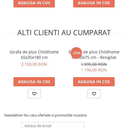
1:2014+A1:2018.
ADAUGA IN COS
ADAUGA IN COS
Intretinere: Nu se spala la masina, utilizati o carpa umeda
si uscati imediat.
ALTI CLIENTI AU CUMPARAT
Girafa de plus Childhome
Elefant de plus Childhome
-25%
65x35x180 cm
90x50x75 cm - Resigilat
2.158,00 RON
1.595,00 RON
1.196,00 RON
ADAUGA IN COS
ADAUGA IN COS
Newsletter
Nu rata ofertele si promotiile noastre