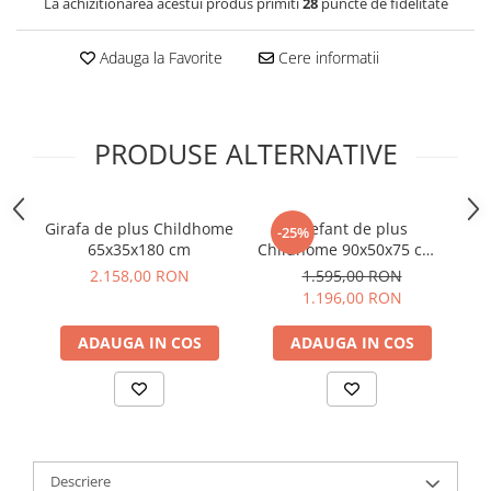
La achizitionarea acestui produs primiti
28
puncte de fidelitate
Adauga la Favorite
Cere informatii
PRODUSE ALTERNATIVE
Girafa de plus Childhome
Elefant de plus
-25%
65x35x180 cm
Childhome 90x50x75 cm -
Resigilat
Fo
2.158,00 RON
1.595,00 RON
1.196,00 RON
ADAUGA IN COS
ADAUGA IN COS
Descriere