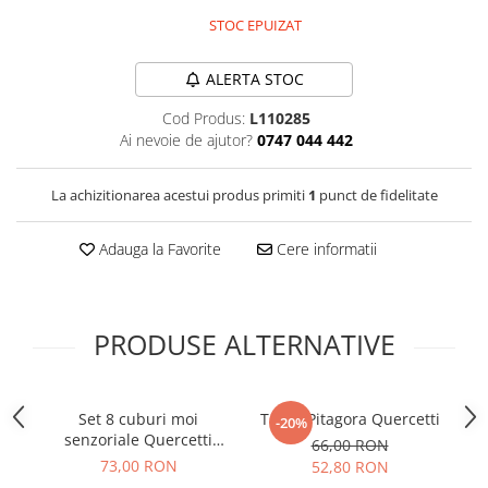
STOC EPUIZAT
ALERTA STOC
Cod Produs:
L110285
Ai nevoie de ajutor?
0747 044 442
La achizitionarea acestui produs primiti
1
punct de fidelitate
Adauga la Favorite
Cere informatii
PRODUSE ALTERNATIVE
Set 8 cuburi moi
Tubul Pitagora Quercetti
Qu
-20%
senzoriale Quercetti
66,00 RON
Momy Soft
73,00 RON
52,80 RON