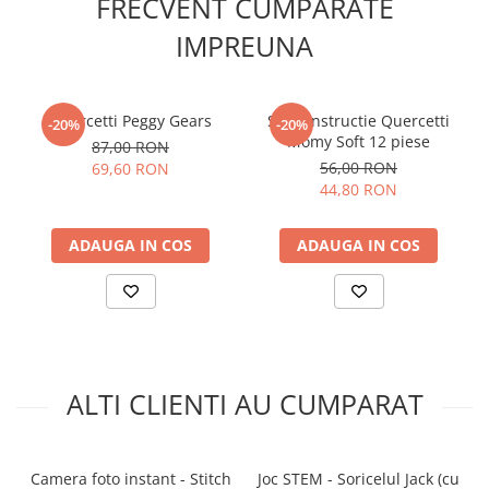
FRECVENT CUMPARATE
IMPREUNA
Quercetti Peggy Gears
Set constructie Quercetti
-20%
-20%
Momy Soft 12 piese
87,00 RON
56,00 RON
69,60 RON
44,80 RON
ADAUGA IN COS
ADAUGA IN COS
ALTI CLIENTI AU CUMPARAT
Camera foto instant - Stitch
Joc STEM - Soricelul Jack (cu