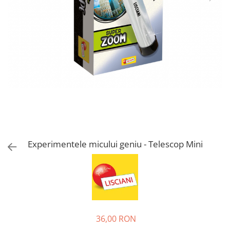
Jucarii de rol
Decoratiuni
Jucarii educative
Figurine jucarii mici
Jucarii electronice
Jucarii interactive
Frumusete si Bijuterii
Jocuri de societate
Experimentele micului geniu - Telescop Mini
36,00 RON