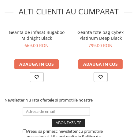
Caracteristici tehnice:
ALTI CLIENTI AU CUMPARAT
Dimensiuni: 34 x 12 x 16 cm.
Material: 100% nailon.
Greutate sustinuta: 3 kg.
Geanta de infasat Bugaboo
Geanta tote bag Cybex
Intretinere: Curatati cu o carpa umeda si uscati imediat.
Midnight Black
Platinum Deep Black
669,00 RON
799,00 RON
ADAUGA IN COS
ADAUGA IN COS
Newsletter
Nu rata ofertele si promotiile noastre
Vreau sa primesc newsletter cu promotiile
magazinului. Afla mai multe in
Politica de