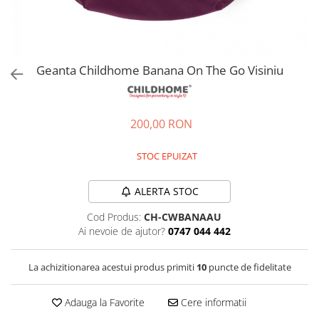
Jucarii de rol
Decoratiuni
Jucarii educative
Figurine jucarii mici
Jucarii electronice
Geanta Childhome Banana On The Go Visiniu
Jucarii interactive
Frumusete si Bijuterii
200,00 RON
Jocuri de societate
STOC EPUIZAT
ALERTA STOC
Cod Produs:
CH-CWBANAAU
Ai nevoie de ajutor?
0747 044 442
La achizitionarea acestui produs primiti
10
puncte de fidelitate
Adauga la Favorite
Cere informatii