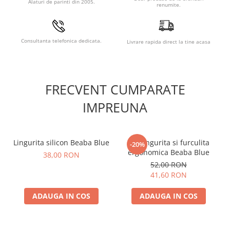
Alaturi de parinti din 2005.
renumite.
Consultanta telefonica dedicata.
Livrare rapida direct la tine acasa
FRECVENT CUMPARATE
IMPREUNA
Caracteristici Geanta
Childhome Banana On The Go
Visiniu:
Lingurita silicon Beaba Blue
Set lingurita si furculita
-20%
ergonomica Beaba Blue
38,00 RON
Intotdeauna mainile libere!
52,00 RON
Geanta unisex, spatioasa, cu un design la moda.
41,60 RON
Buzunare functionale pentru a mentine lucrurile
ordonate.
ADAUGA IN COS
ADAUGA IN COS
Poate fi purtata in talie sau pe umar.
Curea reglabila.
Usor de curatat, material impermeabil.