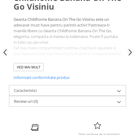
Go Visiniu
Geanta Childhome Banana On The Go Viisiniu este un
adevarat must have pentru parintii activi! Pastreaza-ti
mainile libere cu Geanta Childhome Banana On The Go,
eleganta, compacta si mereu la indemana. Poate fi purtata
in talie sau pe umar.
Cel mai mare compartiment contine 2 sectiuni separate si
poti depozita cele mai importante lucruri in compartimentul
din fata. Tot in spate se afla o mica sectiune cu inchidere
magnetica in care poti depozita incarcatorul telefonului
VEZI MAI MULT
mobil de exemplu.
Informatii conformitate produs
Caracteristici
Review-uri
(0)
Doar produse de la branduri