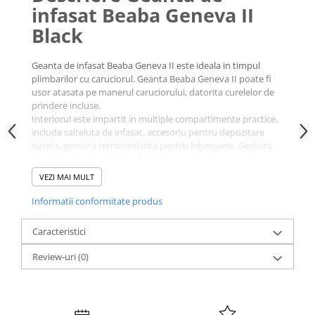
infasat Beaba Geneva II
Black
Geanta de infasat Beaba Geneva II este ideala in timpul
plimbarilor cu caruciorul. Geanta Beaba Geneva II poate fi
usor atasata pe manerul caruciorului, datorita curelelor de
prindere incluse.
Interiorul este impartit in multiple compartimente practice,
include salteluta de infasat, accesoriu pentru depozitare
suzeta, gentuta termoizolanta pentru biberoane. Gentuta
frontala este detasabila, ideala pentru a va insoti in calatorii
scurte.
VEZI MAI MULT
Informatii conformitate produs
Caracteristici
Review-uri
(0)