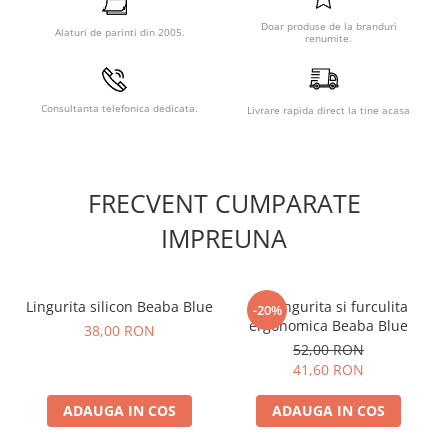
Doar produse de la branduri
Alaturi de parinti din 2005.
renumite.
Consultanta telefonica dedicata.
Livrare rapida direct la tine acasa
FRECVENT CUMPARATE
Caracteristici Geanta de
IMPREUNA
infasat Beaba Geneva II Black:
Geanta practica, foarte spatioasa.
Lingurita silicon Beaba Blue
Set lingurita si furculita
Curele de prindere pe manerul caruciorului.
-20%
ergonomica Beaba Blue
Salteluta pentru infasat.
38,00 RON
Accesoriu pentru depozitare suzeta.
52,00 RON
Buzunare pentru produsele copiilor.
41,60 RON
Gentuta termoizolanta ce pastreaza rece sau cald.
Gentuta frontala detasabila.
ADAUGA IN COS
ADAUGA IN COS
Se ataseaza usor de manerele carucioarelor.