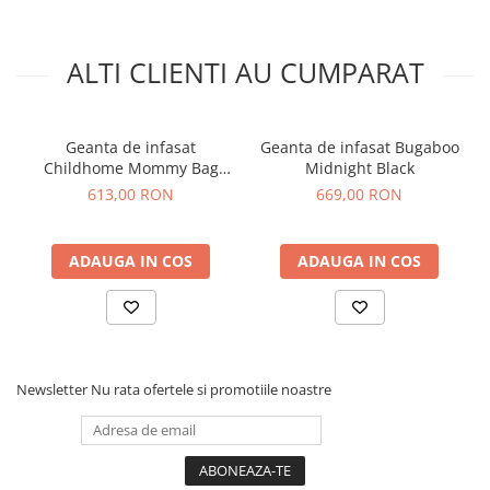
Caracteristici tehnice Geanta
de infasat Beaba Geneva II
Black:
ALTI CLIENTI AU CUMPARAT
Dimensiuni: 44 x 26 x 30.5 cm.
Greutate: 1.35 kg.
Geanta de infasat
Geanta de infasat Bugaboo
Volum: 23 l.
Childhome Mommy Bag
Midnight Black
Numar buzunare: 16.
Teddy
613,00 RON
669,00 RON
Intretinere: curatati manual folosind un burete umed
sau in masina de spalat la un program de spalare delicat.
Salteluta de infasat este lavabila la masina de spalat la
ADAUGA IN COS
ADAUGA IN COS
30°.
Newsletter
Nu rata ofertele si promotiile noastre