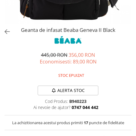
Jucarii de rol
Decoratiuni
Jucarii educative
Figurine jucarii mici
Jucarii electronice
Geanta de infasat Beaba Geneva II Black
Jucarii interactive
Frumusete si Bijuterii
445,00 RON
356,00 RON
Jocuri de societate
Economisesti:
89,00
RON
STOC EPUIZAT
ALERTA STOC
Cod Produs:
B940223
Ai nevoie de ajutor?
0747 044 442
La achizitionarea acestui produs primiti
17
puncte de fidelitate