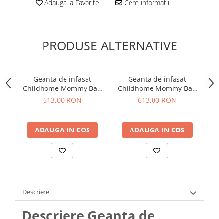
Adauga la Favorite
Cere informatii
PRODUSE ALTERNATIVE
Geanta de infasat
Geanta de infasat
G
Childhome Mommy Bag
Childhome Mommy Bag
Teddy
Teddy Ecru
613,00 RON
613,00 RON
ADAUGA IN COS
ADAUGA IN COS
Descriere
Descriere Geanta de