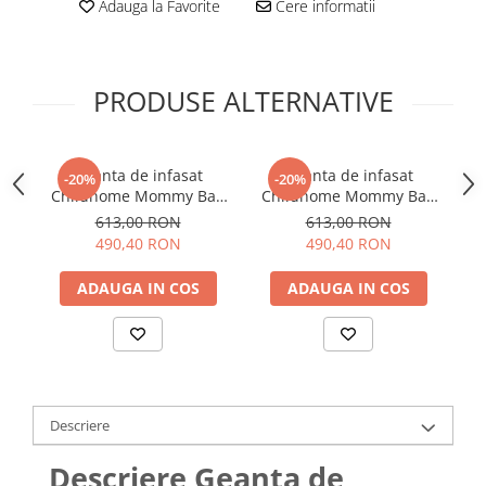
Adauga la Favorite
Cere informatii
PRODUSE ALTERNATIVE
Geanta de infasat
Geanta de infasat
Ge
-20%
-20%
Childhome Mommy Bag
Childhome Mommy Bag
Signature Ruginiu
Signature Urban
613,00 RON
613,00 RON
Burgundy
490,40 RON
490,40 RON
ADAUGA IN COS
ADAUGA IN COS
Descriere
Descriere Geanta de