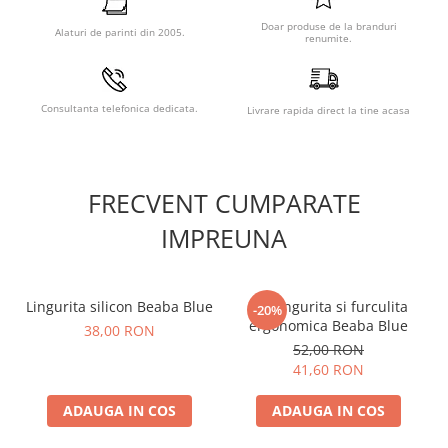
Doar produse de la branduri
Alaturi de parinti din 2005.
renumite.
Consultanta telefonica dedicata.
Livrare rapida direct la tine acasa
FRECVENT CUMPARATE
Caracteristici Geanta de
IMPREUNA
infasat Beaba Geneva II
Terracota:
Lingurita silicon Beaba Blue
Set lingurita si furculita
-20%
Geanta practica, foarte spatioasa.
ergonomica Beaba Blue
38,00 RON
Curele de prindere pe manerul caruciorului.
52,00 RON
Salteluta pentru infasat.
41,60 RON
Accesoriu pentru depozitare suzeta.
Buzunare pentru produsele copiilor.
Gentuta termoizolanta ce pastreaza rece sau cald.
ADAUGA IN COS
ADAUGA IN COS
Gentuta frontala detasabila.
Se ataseaza usor de manerele carucioarelor.