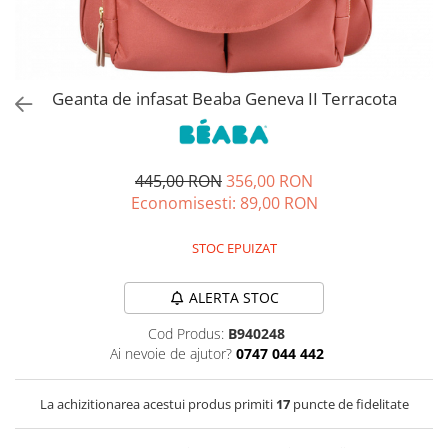
Jucarii de rol
Decoratiuni
Jucarii educative
Figurine jucarii mici
Jucarii electronice
Geanta de infasat Beaba Geneva II Terracota
Jucarii interactive
Frumusete si Bijuterii
445,00 RON
356,00 RON
Jocuri de societate
Economisesti:
89,00
RON
STOC EPUIZAT
ALERTA STOC
Cod Produs:
B940248
Ai nevoie de ajutor?
0747 044 442
La achizitionarea acestui produs primiti
17
puncte de fidelitate