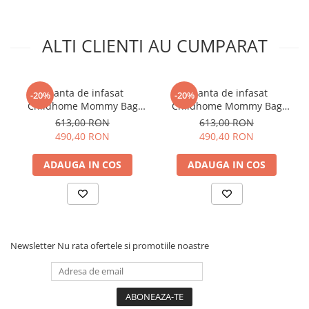
Caracteristici tehnice Geanta
de infasat Beaba Geneva II
ALTI CLIENTI AU CUMPARAT
Terracota:
Dimensiuni: 44 x 26 x 30.5 cm.
Geanta de infasat
Geanta de infasat
-20%
-20%
Greutate: 1.35 kg.
Childhome Mommy Bag
Childhome Mommy Bag
Volum: 23 l.
Signature Ruginiu
Signature Urban Burgundy
613,00 RON
613,00 RON
Numar buzunare: 16.
490,40 RON
490,40 RON
Intretinere: curatati manual folosind un burete umed
sau in masina de spalat la un program de spalare delicat.
ADAUGA IN COS
ADAUGA IN COS
Salteluta de infasat este lavabila la masina de spalat la
30°.
Newsletter
Nu rata ofertele si promotiile noastre