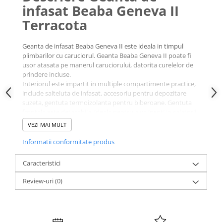
infasat Beaba Geneva II
Terracota
Geanta de infasat Beaba Geneva II este ideala in timpul
plimbarilor cu caruciorul. Geanta Beaba Geneva II poate fi
usor atasata pe manerul caruciorului, datorita curelelor de
prindere incluse.
Interiorul este impartit in multiple compartimente practice,
include salteluta de infasat, accesoriu pentru depozitare
suzeta, gentuta termoizolanta pentru biberoane. Gentuta
frontala este detasabila, ideala pentru a va insoti in calatorii
scurte.
VEZI MAI MULT
Informatii conformitate produs
Caracteristici
Review-uri
(0)