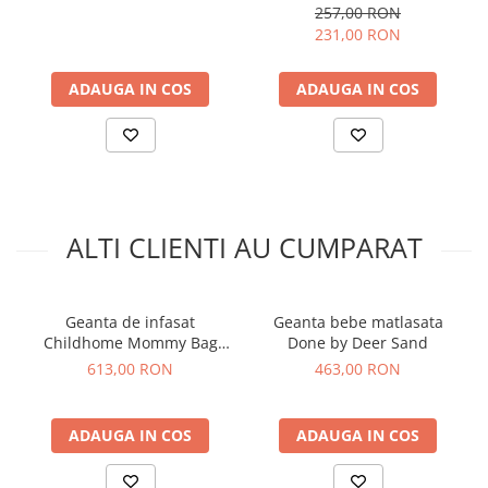
Dimensiuni: 36 x 16 x 26 cm
257,00 RON
Capacitate: 16 L
231,00 RON
Numar buzunare: 10
Intretinere: spalare manuala sau la masina de spalat, ciclu
ADAUGA IN COS
ADAUGA IN COS
delicat; salteluta la 30°C
Alege
Geanta de infasat Beaba Paris – Dark Heather
Grey
pentru un partener de incredere in fiecare aventura cu
copilul tau!
ALTI CLIENTI AU CUMPARAT
Geanta de infasat
Geanta bebe matlasata
Childhome Mommy Bag
Done by Deer Sand
Teddy
613,00 RON
463,00 RON
ADAUGA IN COS
ADAUGA IN COS