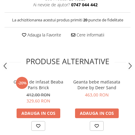
Ai nevoie de ajutor?
0747 044 442
La achizitionarea acestui produs primiti
20
puncte de fidelitate
Adauga la Favorite
Cere informatii
PRODUSE ALTERNATIVE
Geanta de infasat Beaba
Geanta bebe matlasata
G
-20%
Paris Brick
Done by Deer Sand
412,00 RON
463,00 RON
329,60 RON
ADAUGA IN COS
ADAUGA IN COS