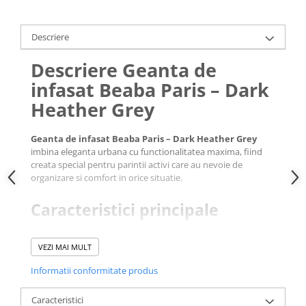
Descriere
Descriere Geanta de
infasat Beaba Paris – Dark
Heather Grey
Geanta de infasat Beaba Paris – Dark Heather Grey
imbina eleganta urbana cu functionalitatea maxima, fiind
creata special pentru parintii activi care au nevoie de
organizare si comfort in orice situatie.
Caracteristici principale
Spatiu generos de depozitare: compartimentul principal
VEZI MAI MULT
si cele 10 buzunare interioare si exterioare asigura loc
pentru scutece, haine de schimb, jucarii si articole de
Informatii conformitate produs
igiena
Salteluta de infasat inclusa: se pliaza usor si se
Caracteristici
depoziteaza in buzunarul dedicat, gata de utilizare