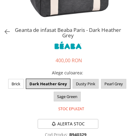
Jucarii de rol
Decoratiuni
Jucarii educative
Figurine jucarii mici
Jucarii electronice
Geanta de infasat Beaba Paris - Dark Heather
Grey
Jucarii interactive
Frumusete si Bijuterii
Jocuri de societate
400,00 RON
Alege culoarea
:
Brick
Dark Heather Grey
Dusty Pink
Pearl Grey
Sage Green
STOC EPUIZAT
ALERTA STOC
Cod Produs:
B940329